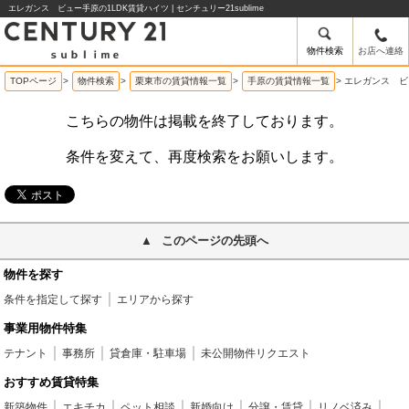
エレガンス ビュー手原の1LDK賃貸ハイツ | センチュリー21sublime
物件検索
お店へ連絡
TOPページ
>
物件検索
>
栗東市の賃貸情報一覧
>
手原の賃貸情報一覧
>
エレガンス ビ
こちらの物件は掲載を終了しております。
条件を変えて、再度検索をお願いします。
このページの先頭へ
物件を探す
条件を指定して探す
エリアから探す
事業用物件特集
テナント
事務所
貸倉庫・駐車場
未公開物件リクエスト
おすすめ賃貸特集
新築物件
エキチカ
ペット相談
新婚向け
分譲・賃貸
リノベ済み