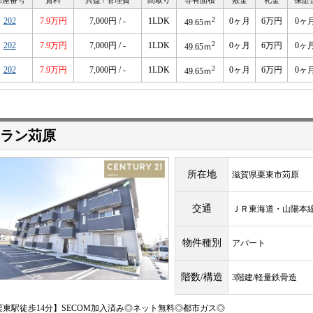
部屋番号
賃料
共益 / 管理費
間取り
専有面積
敷金
礼金
保証
2
202
7.9万円
7,000円 / -
1LDK
0ヶ月
6万円
0ヶ
49.65ｍ
2
202
7.9万円
7,000円 / -
1LDK
0ヶ月
6万円
0ヶ
49.65ｍ
2
202
7.9万円
7,000円 / -
1LDK
0ヶ月
6万円
0ヶ
49.65ｍ
ラン苅原
所在地
滋賀県栗東市苅原
交通
ＪＲ東海道・山陽
物件種別
アパート
階数/構造
3階建/軽量鉄骨造
栗東駅徒歩14分】SECOM加入済み◎ネット無料◎都市ガス◎