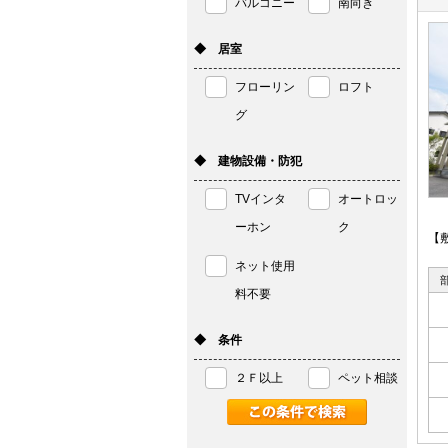
バルコニー
南向き
◆ 居室
フローリン
ロフト
グ
◆ 建物設備・防犯
TVインタ
オートロッ
ーホン
ク
【
ネット使用
料不要
◆ 条件
２Ｆ以上
ペット相談