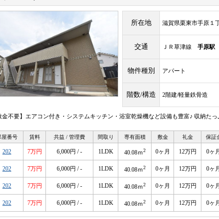
所在地
滋賀県栗東市手原１
交通
ＪＲ草津線
手原駅
物件種別
アパート
階数/構造
2階建/軽量鉄骨造
敷金不要】エアコン付き・システムキッチン・浴室乾燥機など設備も豊富♪ 収納た
部屋番号
賃料
共益 / 管理費
間取り
専有面積
敷金
礼金
保証
2
202
7万円
6,000円 / -
1LDK
0ヶ月
12万円
0ヶ
40.08ｍ
2
202
7万円
6,000円 / -
1LDK
0ヶ月
12万円
0ヶ
40.08ｍ
2
202
7万円
6,000円 / -
1LDK
0ヶ月
12万円
0ヶ
40.08ｍ
2
202
7万円
6,000円 / -
1LDK
0ヶ月
12万円
0ヶ
40.08ｍ