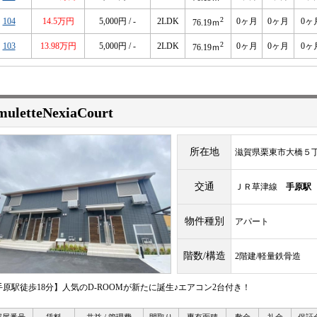
2
104
14.5万円
5,000円 / -
2LDK
0ヶ月
0ヶ月
0ヶ
76.19ｍ
2
103
13.98万円
5,000円 / -
2LDK
0ヶ月
0ヶ月
0ヶ
76.19ｍ
uletteNexiaCourt
所在地
滋賀県栗東市大橋５
交通
ＪＲ草津線
手原駅
物件種別
アパート
階数/構造
2階建/軽量鉄骨造
手原駅徒歩18分】人気のD-ROOMが新たに誕生♪エアコン2台付き！