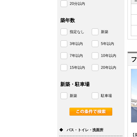
20分以内
築年数
指定なし
新築
3年以内
5年以内
7年以内
10年以内
フ
15年以内
20年以内
新築・駐車場
新築
駐車場
◆ バス・トイレ・洗面所
【