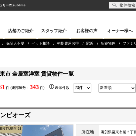
物件検索
21sublime
店舗のご紹介
スタッフ紹介
お客様の声
オーナー様へ
保証人不要
ペット相談
初期費用お得
駅近
新築物件
ファミ
東市 全居室洋室 賃貸物件一覧
61
343
件 (総部屋数：
件)
表示件数
ンビオーズ
所在地
滋賀県栗東市綣３丁