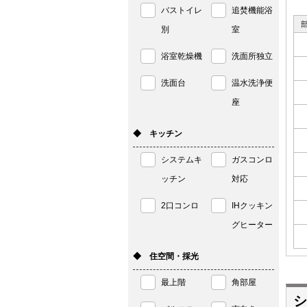
バストイレ
追焚機能浴
別
室
浴室乾燥機
洗面所独立
洗面台
温水洗浄便
座
◆ キッチン
システムキ
ガスコンロ
ッチン
対応
2口コンロ
IHクッキン
グヒーター
◆ 住空間・採光
最上階
角部屋
シ