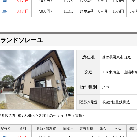
106
8.4万円
7,000円 / -
1LDK
0ヶ月
15万円
0ヶ
42.55ｍ
2
106
8.4万円
7,000円 / -
1LDK
0ヶ月
15万円
0ヶ
42.55ｍ
ランドソレーユ
所在地
滋賀県栗東市出庭
交通
ＪＲ東海道・山陽
物件種別
アパート
階数/構造
2階建/軽量鉄骨造
納多数の2LDK♪大和ハウス施工のセキュリティ賃貸♪
部屋番号
賃料
共益 / 管理費
間取り
専有面積
敷金
礼金
保証
2