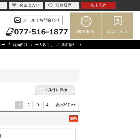
お気に入り
閲覧履歴
来店予約
メールでお問合わせ
閲覧履歴
お気に入り
リー
新婚向け
一人暮らし
新着物件
1
2
3
4
次の20件>>
目