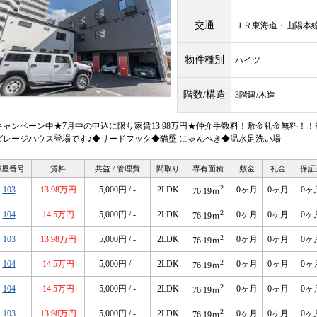
交通
ＪＲ東海道・山陽
物件種別
ハイツ
階数/構造
3階建/木造
キャンペーン中★7月中の申込に限り家賃13.98万円★仲介手数料！敷金礼金無料！
ガレージハウス登場です♪◆リードフック◆猫壁 にゃんぺき◆温水足洗い場
部屋番号
賃料
共益 / 管理費
間取り
専有面積
敷金
礼金
保証
2
103
13.98万円
5,000円 / -
2LDK
0ヶ月
0ヶ月
0ヶ
76.19ｍ
2
104
14.5万円
5,000円 / -
2LDK
0ヶ月
0ヶ月
0ヶ
76.19ｍ
2
103
13.98万円
5,000円 / -
2LDK
0ヶ月
0ヶ月
0ヶ
76.19ｍ
2
104
14.5万円
5,000円 / -
2LDK
0ヶ月
0ヶ月
0ヶ
76.19ｍ
2
104
14.5万円
5,000円 / -
2LDK
0ヶ月
0ヶ月
0ヶ
76.19ｍ
2
103
13.98万円
5,000円 / -
2LDK
0ヶ月
0ヶ月
0ヶ
76.19ｍ