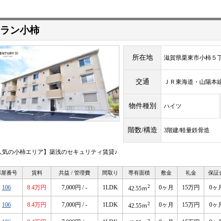
ラン小柿
所在地
滋賀県栗東市小柿５
交通
ＪＲ東海道・山陽
物件種別
ハイツ
階数/構造
3階建/軽量鉄骨造
人気の小柿エリア】築浅のセキュリティ賃貸♪
部屋番号
賃料
共益 / 管理費
間取り
専有面積
敷金
礼金
保証
2
106
8.4万円
7,000円 / -
1LDK
0ヶ月
15万円
0ヶ
42.55ｍ
2
106
8.4万円
7,000円 / -
1LDK
0ヶ月
15万円
0ヶ
42.55ｍ
2