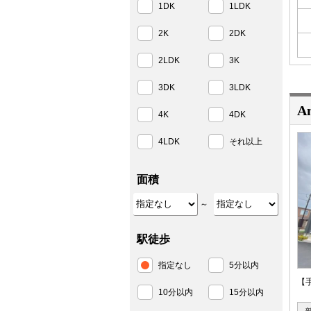
1DK
1LDK
2K
2DK
2LDK
3K
3DK
3LDK
Am
4K
4DK
4LDK
それ以上
面積
～
駅徒歩
指定なし
5分以内
【
10分以内
15分以内