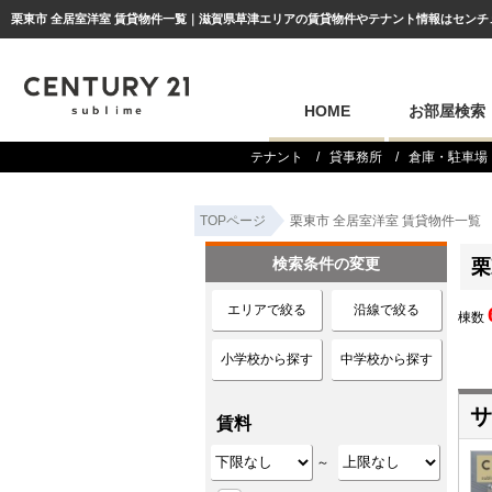
栗東市 全居室洋室 賃貸物件一覧｜滋賀県草津エリアの賃貸物件やテナント情報はセンチュリー
HOME
お部屋検索
テナント
貸事務所
倉庫・駐車場
TOPページ
栗東市 全居室洋室 賃貸物件一覧
検索条件の変更
栗
エリアで絞る
沿線で絞る
棟数
小学校から探す
中学校から探す
サ
賃料
～