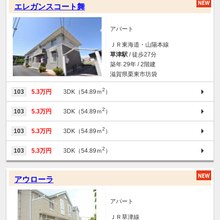
エレガンスコート舞
アパート
ＪＲ東海道・山陽本線
草津駅
/ 徒歩27分
築年 29年 / 2階建
滋賀県栗東市坊袋
2
103
5.3万円
3DK（54.89ｍ
）
2
103
5.3万円
3DK（54.89ｍ
）
2
103
5.3万円
3DK（54.89ｍ
）
2
103
5.3万円
3DK（54.89ｍ
）
アウローラ
アパート
ＪＲ草津線