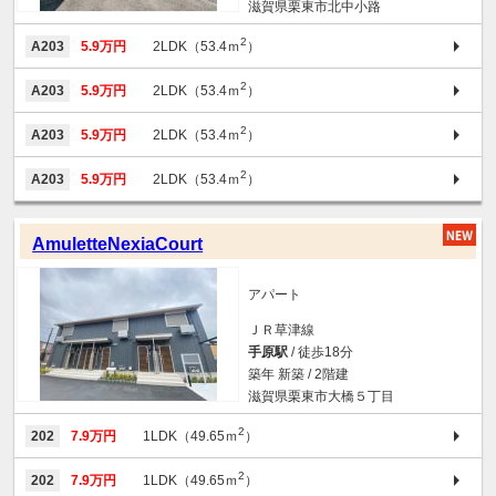
滋賀県栗東市北中小路
2
A203
5.9万円
2LDK（53.4ｍ
）
2
A203
5.9万円
2LDK（53.4ｍ
）
2
A203
5.9万円
2LDK（53.4ｍ
）
2
A203
5.9万円
2LDK（53.4ｍ
）
AmuletteNexiaCourt
アパート
ＪＲ草津線
手原駅
/ 徒歩18分
築年 新築 / 2階建
滋賀県栗東市大橋５丁目
2
202
7.9万円
1LDK（49.65ｍ
）
2
202
7.9万円
1LDK（49.65ｍ
）