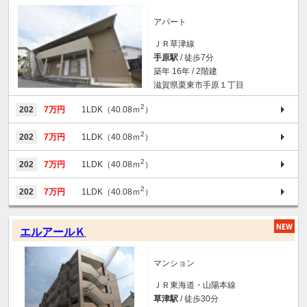
アパート
ＪＲ草津線
手原駅
/ 徒歩7分
築年 16年 / 2階建
滋賀県栗東市手原１丁目
2
202
7万円
1LDK（40.08ｍ
）
2
202
7万円
1LDK（40.08ｍ
）
2
202
7万円
1LDK（40.08ｍ
）
2
202
7万円
1LDK（40.08ｍ
）
エルアールＫ
マンション
ＪＲ東海道・山陽本線
草津駅
/ 徒歩30分