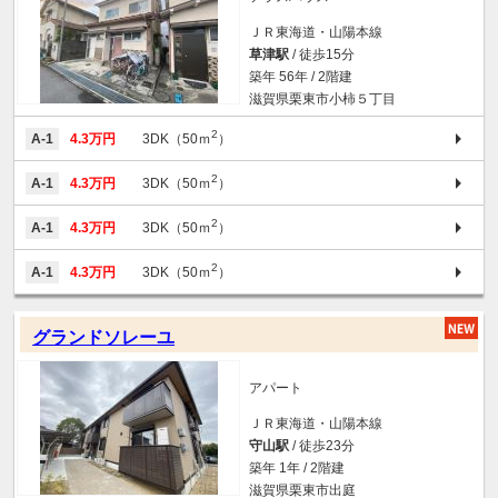
ＪＲ東海道・山陽本線
草津駅
/ 徒歩15分
築年 56年 / 2階建
滋賀県栗東市小柿５丁目
2
A-1
4.3万円
3DK（50ｍ
）
2
A-1
4.3万円
3DK（50ｍ
）
2
A-1
4.3万円
3DK（50ｍ
）
2
A-1
4.3万円
3DK（50ｍ
）
グランドソレーユ
アパート
ＪＲ東海道・山陽本線
守山駅
/ 徒歩23分
築年 1年 / 2階建
滋賀県栗東市出庭