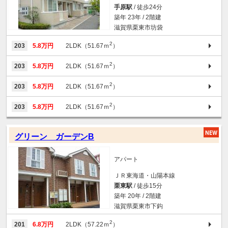
手原駅
/ 徒歩24分
築年 23年 / 2階建
滋賀県栗東市坊袋
2
203
5.8万円
2LDK（51.67ｍ
）
2
203
5.8万円
2LDK（51.67ｍ
）
2
203
5.8万円
2LDK（51.67ｍ
）
2
203
5.8万円
2LDK（51.67ｍ
）
グリーン ガーデンB
アパート
ＪＲ東海道・山陽本線
栗東駅
/ 徒歩15分
築年 20年 / 2階建
滋賀県栗東市下鈎
2
201
6.8万円
2LDK（57.22ｍ
）