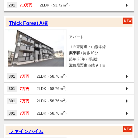
2
201
7.3万円
2LDK（53.72ｍ
）
Thick Forest A棟
アパート
ＪＲ東海道・山陽本線
栗東駅
/ 徒歩10分
築年 23年 / 3階建
滋賀県栗東市綣９丁目
2
301
7万円
2LDK（58.76ｍ
）
2
301
7万円
2LDK（58.76ｍ
）
2
301
7万円
2LDK（58.76ｍ
）
2
301
7万円
2LDK（58.76ｍ
）
ファインハイム