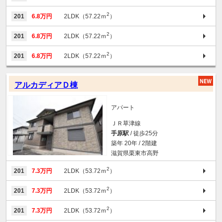
2
201
6.8万円
2LDK（57.22ｍ
）
2
201
6.8万円
2LDK（57.22ｍ
）
2
201
6.8万円
2LDK（57.22ｍ
）
アルカディアＤ棟
アパート
ＪＲ草津線
手原駅
/ 徒歩25分
築年 20年 / 2階建
滋賀県栗東市高野
2
201
7.3万円
2LDK（53.72ｍ
）
2
201
7.3万円
2LDK（53.72ｍ
）
2
201
7.3万円
2LDK（53.72ｍ
）