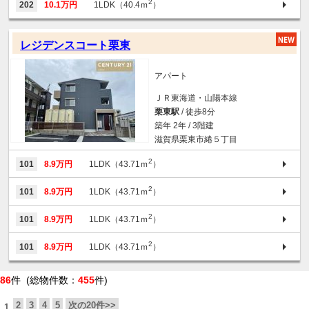
2
202
10.1万円
1LDK（40.4ｍ
）
レジデンスコート栗東
アパート
ＪＲ東海道・山陽本線
栗東駅
/ 徒歩8分
築年 2年 / 3階建
滋賀県栗東市綣５丁目
2
101
8.9万円
1LDK（43.71ｍ
）
2
101
8.9万円
1LDK（43.71ｍ
）
2
101
8.9万円
1LDK（43.71ｍ
）
2
101
8.9万円
1LDK（43.71ｍ
）
86
件 (総物件数：
455
件)
2
3
4
5
次の20件>>
1