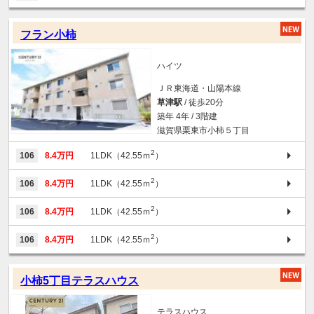
フラン小柿
ハイツ
ＪＲ東海道・山陽本線
草津駅
/ 徒歩20分
築年 4年 / 3階建
滋賀県栗東市小柿５丁目
2
106
8.4万円
1LDK（42.55ｍ
）
2
106
8.4万円
1LDK（42.55ｍ
）
2
106
8.4万円
1LDK（42.55ｍ
）
2
106
8.4万円
1LDK（42.55ｍ
）
小柿5丁目テラスハウス
テラスハウス