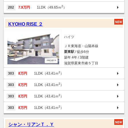
2
202
7.9万円
1LDK（49.65ｍ
）
KYOHO RISE ２
ハイツ
ＪＲ東海道・山陽本線
栗東駅
/ 徒歩6分
築年 4年 / 3階建
滋賀県栗東市綣５丁目
2
303
8万円
1LDK（43.41ｍ
）
2
303
8万円
1LDK（43.41ｍ
）
2
303
8万円
1LDK（43.41ｍ
）
2
303
8万円
1LDK（43.41ｍ
）
シャン・リアンＴ．Ｙ