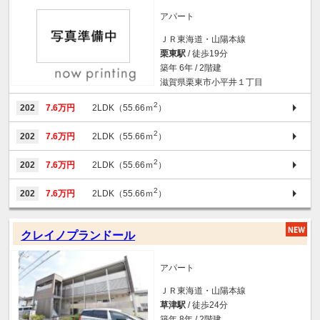
アパート
ＪＲ東海道・山陽本線
栗東駅
/ 徒歩19分
築年 6年 / 2階建
滋賀県栗東市小平井１丁目
2
202
7.6万円
2LDK（55.66ｍ
）
2
202
7.6万円
2LDK（55.66ｍ
）
2
202
7.6万円
2LDK（55.66ｍ
）
2
202
7.6万円
2LDK（55.66ｍ
）
クレイノプランドール
アパート
ＪＲ東海道・山陽本線
草津駅
/ 徒歩24分
築年 8年 / 2階建