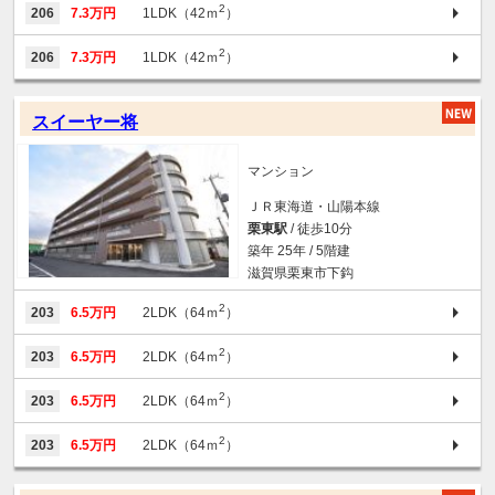
2
206
7.3万円
1LDK（42ｍ
）
2
206
7.3万円
1LDK（42ｍ
）
スイーヤー将
マンション
ＪＲ東海道・山陽本線
栗東駅
/ 徒歩10分
築年 25年 / 5階建
滋賀県栗東市下鈎
2
203
6.5万円
2LDK（64ｍ
）
2
203
6.5万円
2LDK（64ｍ
）
2
203
6.5万円
2LDK（64ｍ
）
2
203
6.5万円
2LDK（64ｍ
）