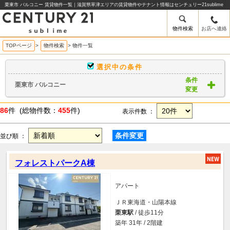
栗東市 バルコニー 賃貸物件一覧｜滋賀県草津エリアの賃貸物件やテナント情報はセンチュリー21sublime
物件検索
お店へ連絡
TOPページ
>
物件検索
>
物件一覧
選択中の条件
条件
栗東市 バルコニー
変更
86
件 (総物件数：
455
件)
表示件数 ：
条件変更
並び順 ：
フォレストパークA棟
アパート
ＪＲ東海道・山陽本線
栗東駅
/ 徒歩11分
築年 31年 / 2階建