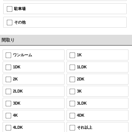
駐車場
その他
間取り
ワンルーム
1K
1DK
1LDK
2K
2DK
2LDK
3K
3DK
3LDK
4K
4DK
4LDK
それ以上