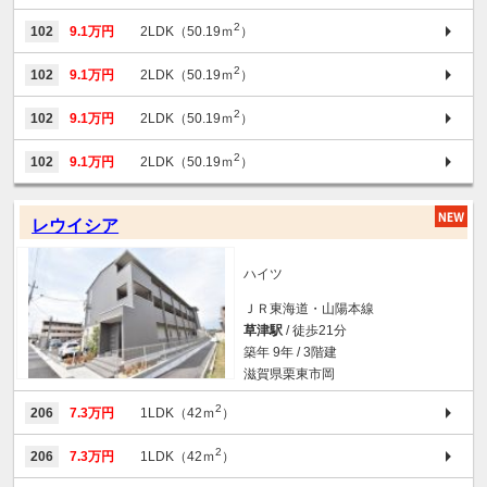
2
102
9.1万円
2LDK（50.19ｍ
）
2
102
9.1万円
2LDK（50.19ｍ
）
2
102
9.1万円
2LDK（50.19ｍ
）
2
102
9.1万円
2LDK（50.19ｍ
）
レウイシア
ハイツ
ＪＲ東海道・山陽本線
草津駅
/ 徒歩21分
築年 9年 / 3階建
滋賀県栗東市岡
2
206
7.3万円
1LDK（42ｍ
）
2
206
7.3万円
1LDK（42ｍ
）