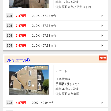
築年 17年 / 4階建
滋賀県栗東市小平井３丁目
2
305
7.4万円
2LDK（57.33ｍ
）
2
305
7.4万円
2LDK（57.33ｍ
）
2
305
7.4万円
2LDK（57.33ｍ
）
2
305
7.4万円
2LDK（57.33ｍ
）
ルミエールB
アパート
ＪＲ草津線
手原駅
/ 徒歩47分
築年 32年 / 2階建
滋賀県栗東市御園
2
102
4.5万円
2DK（40.04ｍ
）