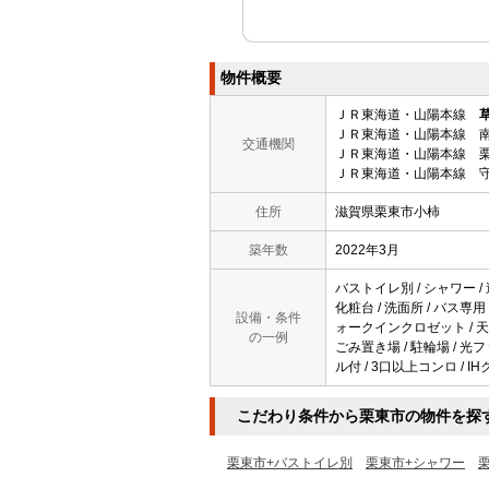
物件概要
ＪＲ東海道・山陽本線
ＪＲ東海道・山陽本線 南
交通機関
ＪＲ東海道・山陽本線 栗
ＪＲ東海道・山陽本線 守
住所
滋賀県栗東市小柿
築年数
2022年3月
バストイレ別 / シャワー /
化粧台 / 洗面所 / バス専用
設備・条件
ォークインクロゼット / 天
の一例
ごみ置き場 / 駐輪場 / 光フ
ル付 / 3口以上コンロ / I
こだわり条件から栗東市の物件を探
栗東市+バストイレ別
栗東市+シャワー