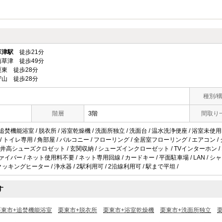
草津駅
徒歩21分
草津 徒歩49分
東 徒歩28分
山 徒歩28分
種別/
階層
3階
間取り
 追焚機能浴室 / 脱衣所 / 浴室乾燥機 / 洗面所独立 / 洗面台 / 温水洗浄便座 / 浴室未使
 / トイレ専用 / 角部屋 / バルコニー / フローリング / 全居室フローリング / エアコン /
井高シューズクロゼット / 玄関収納 / シューズインクローゼット / TVインターホン /
ァイバー / ネット使用料不要 / ネット専用回線 / カードキー / 平面駐車場 / LAN / シ
Hクッキングヒーター / 浄水器 / 2駅利用可 / 2沿線利用可 / 駅まで平坦 /
す
栗東市+追焚機能浴室
栗東市+脱衣所
栗東市+浴室乾燥機
栗東市+洗面所独立