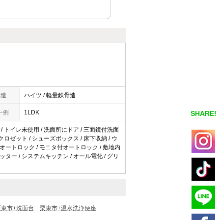
構造
ハイツ / 軽量鉄骨造
一例
1LDK
SHARE!
用 / トイレ未使用 / 洗面所にドア / 三面鏡付洗面
 クロゼット / シューズボックス / 床下収納 / ウ
 オートロック / モニタ付オートロック / 敷地内
ャッター / システムキッチン / オール電化 / グリ
栗東市+洗面台
栗東市+温水洗浄便座