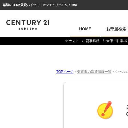
草津の1LDK賃貸ハイツ！｜センチュリー21sublime
HOME
お部屋検索
テナント
貸事務所
倉庫・駐車場
TOPページ
>
栗東市の賃貸情報一覧
>
シャルム