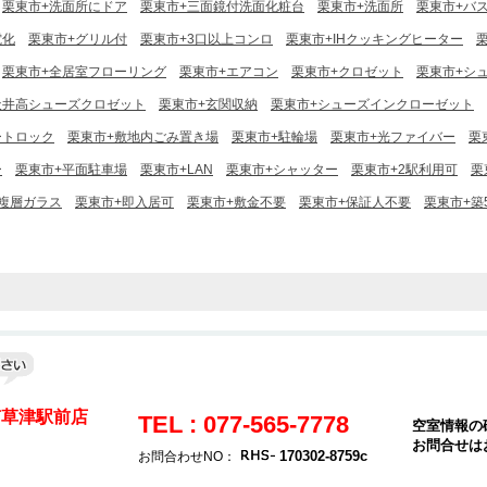
栗東市+洗面所にドア
栗東市+三面鏡付洗面化粧台
栗東市+洗面所
栗東市+バ
電化
栗東市+グリル付
栗東市+3口以上コンロ
栗東市+IHクッキングヒーター
栗東市+全居室フローリング
栗東市+エアコン
栗東市+クロゼット
栗東市+シ
天井高シューズクロゼット
栗東市+玄関収納
栗東市+シューズインクローゼット
ートロック
栗東市+敷地内ごみ置き場
栗東市+駐輪場
栗東市+光ファイバー
栗
ー
栗東市+平面駐車場
栗東市+LAN
栗東市+シャッター
栗東市+2駅利用可
栗
複層ガラス
栗東市+即入居可
栗東市+敷金不要
栗東市+保証人不要
栗東市+築
e南草津駅前店
TEL : 077-565-7778
空室情報の
お問合せは
170302-8759c
お問合わせNO：