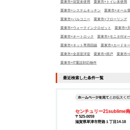
栗東市+浴室未使用
栗東市+トイレ未使用
栗東市+システムキッチン
栗東市+オール
栗東市+バルコニー
栗東市+フローリング
栗東市+ウォークインクロゼット
栗東市+
栗東市+オートロック
栗東市+モニタ付オ
栗東市+ネット専用回線
栗東市+カードキ
栗東市+全居室洋室
栗東市+雨戸
栗東市+
栗東市+IT重説対応物件
最近検索した条件一覧
センチュリー21sublim
〒525-0059
滋賀県草津市野路１丁目14-18