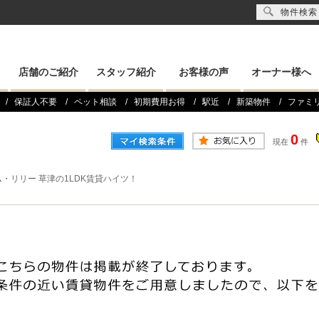
物件検索
店舗のご紹介
スタッフ紹介
お客様の声
オーナー様へ
保証人不要
ペット相談
初期費用お得
駅近
新築物件
ファミ
0
現在
件
・リリー 草津の1LDK賃貸ハイツ！