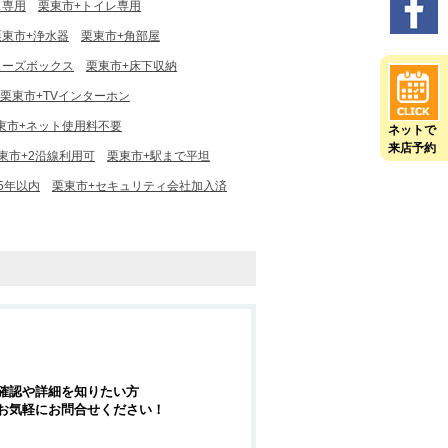
ス専用
栗東市+トイレ専用
栗東市+浄水器
栗東市+角部屋
ューズボックス
栗東市+床下収納
栗東市+TVインターホン
東市+ネット使用料不要
ネットで
来店予約
東市+2沿線利用可
栗東市+駅まで平坦
5年以内
栗東市+セキュリティ会社加入済
確認や詳細を知りたい方
お気軽にお問合せください！