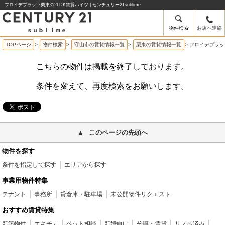
フロイデプラッツ栗東の2LDK賃貸ハイツ | センチュリー21sublime
物件検索
お店へ連絡
TOPページ
>
物件検索
>
守山市の賃貸情報一覧
>
栗東の賃貸情報一覧
>
フロイデプラッ
こちらの物件は掲載を終了しております。
条件を変えて、再度検索をお願いします。
このページの先頭へ
物件を探す
条件を指定して探す
エリアから探す
事業用物件特集
テナント
事務所
貸倉庫・駐車場
未公開物件リクエスト
おすすめ賃貸特集
新築物件
エキチカ
ペット相談
新婚向け
分譲・賃貸
リノベ済み