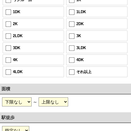
1DK
1LDK
2K
2DK
2LDK
3K
3DK
3LDK
4K
4DK
4LDK
それ以上
面積
～
駅徒歩