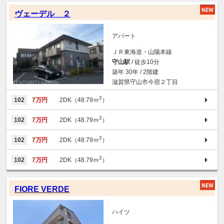
ヴェーデル ２
アパート
ＪＲ東海道・山陽本線
守山駅
/ 徒歩10分
築年 30年 / 2階建
滋賀県守山市今宿２丁目
2
102
7万円
2DK（48.79ｍ
）
2
102
7万円
2DK（48.79ｍ
）
2
102
7万円
2DK（48.79ｍ
）
2
102
7万円
2DK（48.79ｍ
）
FIORE VERDE
ハイツ