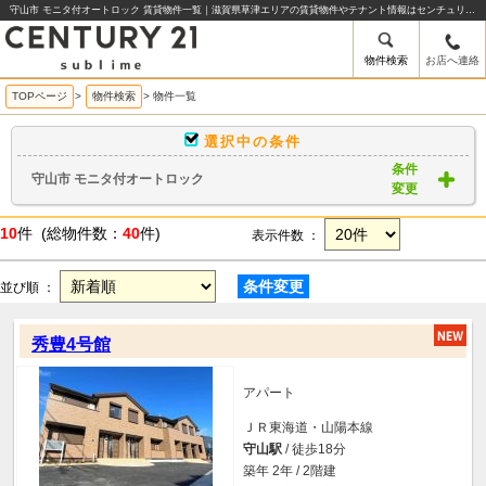
守山市 モニタ付オートロック 賃貸物件一覧｜滋賀県草津エリアの賃貸物件やテナント情報はセンチュリー21sublime
物件検索
お店へ連絡
TOPページ
>
物件検索
>
物件一覧
選択中の条件
条件
守山市 モニタ付オートロック
変更
10
件 (総物件数：
40
件)
表示件数 ：
条件変更
並び順 ：
秀豊4号館
アパート
ＪＲ東海道・山陽本線
守山駅
/ 徒歩18分
築年 2年 / 2階建