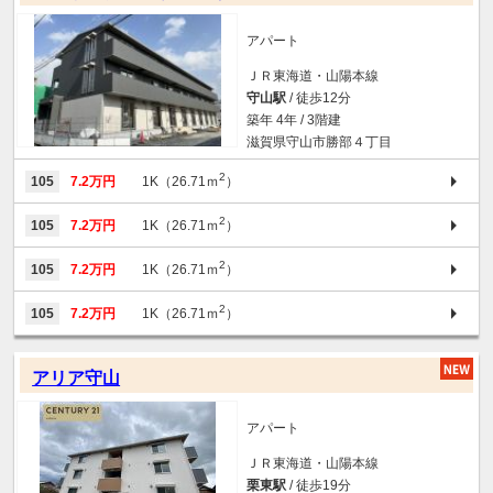
アパート
ＪＲ東海道・山陽本線
守山駅
/ 徒歩12分
築年 4年 / 3階建
滋賀県守山市勝部４丁目
2
105
7.2万円
1K（26.71ｍ
）
2
105
7.2万円
1K（26.71ｍ
）
2
105
7.2万円
1K（26.71ｍ
）
2
105
7.2万円
1K（26.71ｍ
）
アリア守山
アパート
ＪＲ東海道・山陽本線
栗東駅
/ 徒歩19分