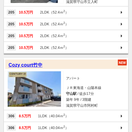
滋賀県守山市立入町
2
205
10.5万円
2LDK（52.4ｍ
）
2
205
10.5万円
2LDK（52.4ｍ
）
2
205
10.5万円
2LDK（52.4ｍ
）
2
205
10.5万円
2LDK（52.4ｍ
）
Cozy court竹中
アパート
ＪＲ東海道・山陽本線
守山駅
/ 徒歩17分
築年 9年 / 3階建
滋賀県守山市阿村町
2
306
8.5万円
1LDK（40.04ｍ
）
2
306
8.5万円
1LDK（40.04ｍ
）