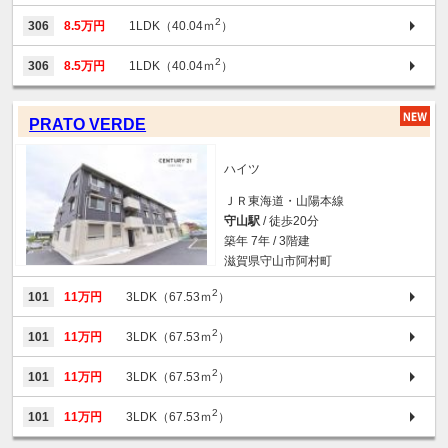
2
306
8.5万円
1LDK（40.04ｍ
）
2
306
8.5万円
1LDK（40.04ｍ
）
PRATO VERDE
ハイツ
ＪＲ東海道・山陽本線
守山駅
/ 徒歩20分
築年 7年 / 3階建
滋賀県守山市阿村町
2
101
11万円
3LDK（67.53ｍ
）
2
101
11万円
3LDK（67.53ｍ
）
2
101
11万円
3LDK（67.53ｍ
）
2
101
11万円
3LDK（67.53ｍ
）