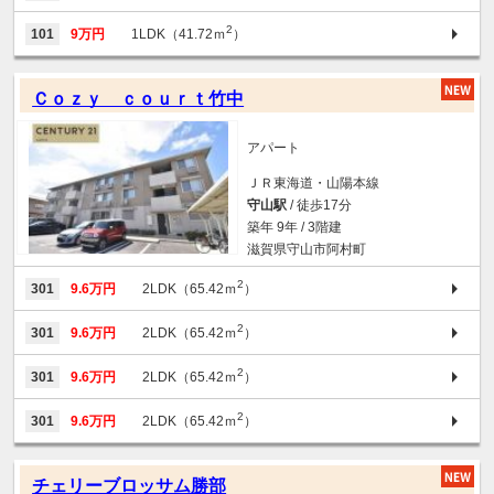
2
101
9万円
1LDK（41.72ｍ
）
Ｃｏｚｙ ｃｏｕｒｔ竹中
アパート
ＪＲ東海道・山陽本線
守山駅
/ 徒歩17分
築年 9年 / 3階建
滋賀県守山市阿村町
2
301
9.6万円
2LDK（65.42ｍ
）
2
301
9.6万円
2LDK（65.42ｍ
）
2
301
9.6万円
2LDK（65.42ｍ
）
2
301
9.6万円
2LDK（65.42ｍ
）
チェリーブロッサム勝部