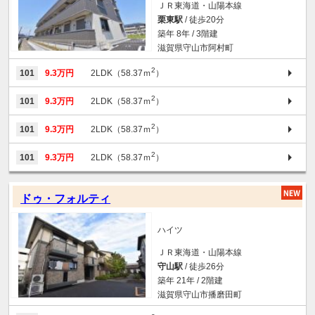
ＪＲ東海道・山陽本線
栗東駅
/ 徒歩20分
築年 8年 / 3階建
滋賀県守山市阿村町
2
101
9.3万円
2LDK（58.37ｍ
）
2
101
9.3万円
2LDK（58.37ｍ
）
2
101
9.3万円
2LDK（58.37ｍ
）
2
101
9.3万円
2LDK（58.37ｍ
）
ドゥ・フォルティ
ハイツ
ＪＲ東海道・山陽本線
守山駅
/ 徒歩26分
築年 21年 / 2階建
滋賀県守山市播磨田町