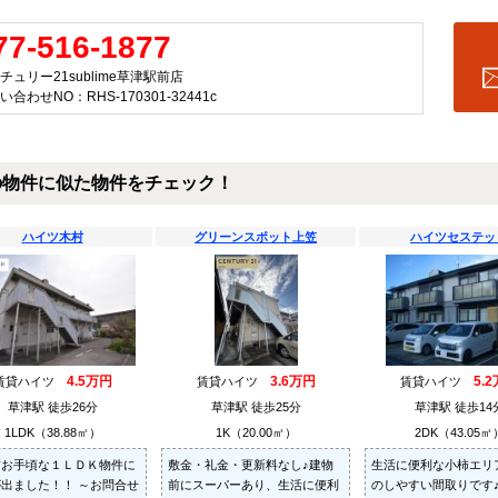
77-516-1877
チュリー21sublime草津駅前店
い合わせNO：RHS-170301-32441c
の物件に似た物件をチェック！
ハイツ木村
グリーンスポット上笠
ハイツセステッ
4.5万円
3.6万円
5.
賃貸ハイツ
賃貸ハイツ
賃貸ハイツ
草津駅 徒歩26分
草津駅 徒歩25分
草津駅 徒歩14
1LDK（38.88㎡）
1K（20.00㎡）
2DK（43.05㎡
賃お手頃な１ＬＤＫ物件に
敷金・礼金・更新料なし♪建物
生活に便利な小柿エリ
出ました！！ ～お問合せ
前にスーパーあり、生活に便利
のしやすい間取りです