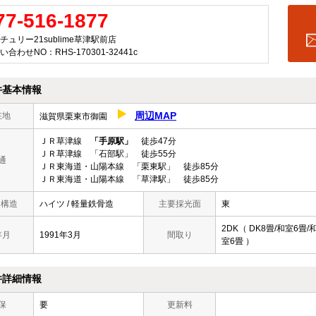
77-516-1877
チュリー21sublime草津駅前店
い合わせNO：RHS-170301-32441c
件基本情報
周辺MAP
在地
滋賀県栗東市御園
ＪＲ草津線
「手原駅」
徒歩47分
ＪＲ草津線 「石部駅」 徒歩55分
通
ＪＲ東海道・山陽本線 「栗東駅」 徒歩85分
ＪＲ東海道・山陽本線 「草津駅」 徒歩85分
/ 構造
ハイツ / 軽量鉄骨造
主要採光面
東
2DK（ DK8畳/和室6畳/
年月
1991年3月
間取り
室6畳 ）
件詳細情報
保
要
更新料