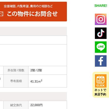
SHARE!
所在階 / 階数
2階 / 2階
和
2
専有面積
41.31ｍ
ネットで
来店予約
鍵交換代
22,000円