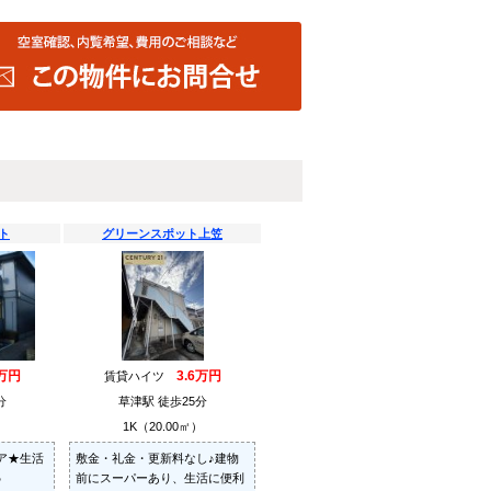
ト
グリーンスポット上笠
2万円
3.6万円
賃貸ハイツ
分
草津駅 徒歩25分
）
1K（20.00㎡）
ア★生活
敷金・礼金・更新料なし♪建物
♪
前にスーパーあり、生活に便利