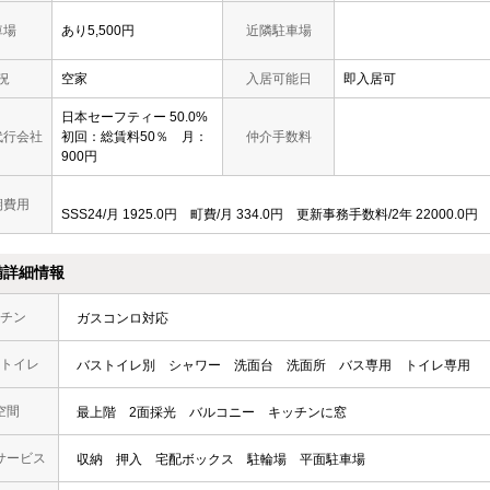
車場
あり5,500円
近隣駐車場
況
空家
入居可能日
即入居可
日本セーフティー 50.0%
代行会社
初回：総賃料50％ 月：
仲介手数料
900円
期費用
SSS24/月 1925.0円 町費/月 334.0円 更新事務手数料/2年 22000.0
備詳細情報
チン
ガスコンロ対応
トイレ
バストイレ別
シャワー
洗面台
洗面所
バス専用
トイレ専用
空間
最上階
2面採光
バルコニー
キッチンに窓
サービス
収納
押入
宅配ボックス
駐輪場
平面駐車場