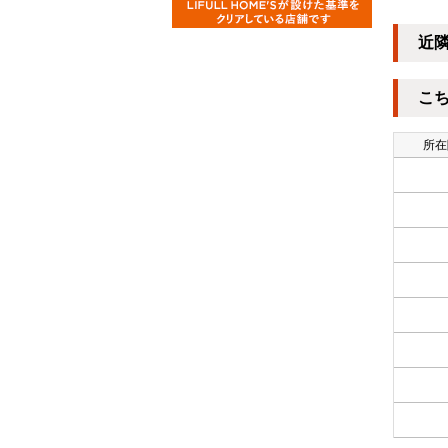
近
こ
所在