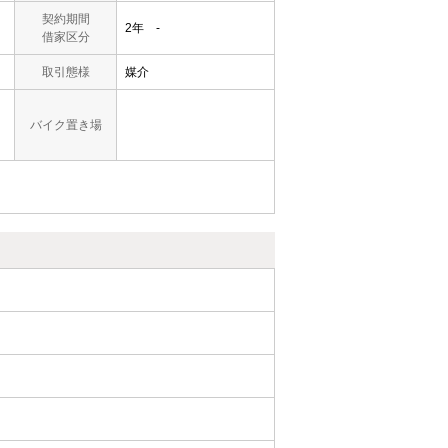
契約期間
2年 -
借家区分
取引態様
媒介
バイク置き場
円