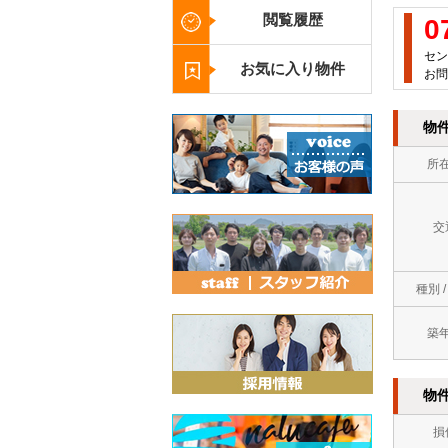
閲覧履歴
0
セン
お気に入り物件
お問
物
所
交
種別 
築
物
損