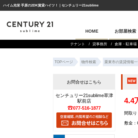
ハイム光栄 手原の2DK賃貸ハイツ！｜センチュリー21sublime
HOME
お部屋検索
テナント
貸事務所
倉庫・駐車場
TOPページ
物件検索
栗東市の賃貸情報一
お問合せはこちら
センチュリー21sublime草津
4.
駅前店
077-516-1877
間取り：
敷金：