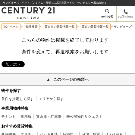
サンビオーズ～ペットプレミアム～栗東の1LDK賃貸ハイツ | センチュリー21sublime
物件検索
お店へ連絡
TOPページ
>
物件検索
>
栗東市の賃貸情報一覧
>
栗東の賃貸情報一覧
>
サンビオーズ～
こちらの物件は掲載を終了しております。
条件を変えて、再度検索をお願いします。
このページの先頭へ
物件を探す
条件を指定して探す
エリアから探す
事業用物件特集
テナント
事務所
貸倉庫・駐車場
未公開物件リクエスト
おすすめ賃貸特集
新築物件
エキチカ
ペット相談
新婚向け
分譲・賃貸
リノベ済み