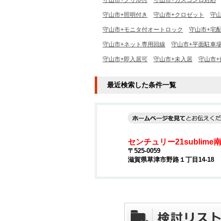
守山市+グリル付
守山市+ガスコンロ対応
守山市+照明付き
守山市+クロゼット
守
守山市+モニタ付オートロック
守山市+宅
守山市+ネット専用回線
守山市+平面駐車
守山市+即入居可
守山市+未入居
守山市+
最近検索した条件一覧
センチュリー21sublim
〒525-0059
滋賀県草津市野路１丁目14-18