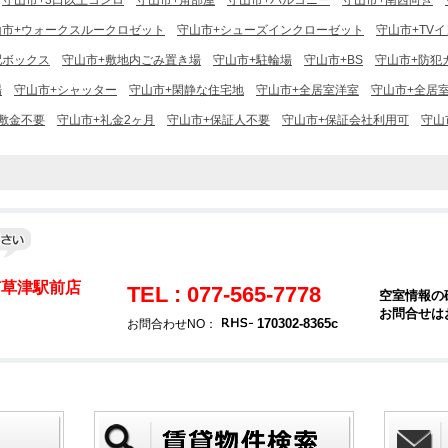
守山市+3口以上コンロ
守山市+角部屋
守山市+バルコニー
守山市+南西向き
山市+ウォークスルークロゼット
守山市+シューズインクローゼット
守山市+TV
配ボックス
守山市+敷地内ごみ置き場
守山市+駐輪場
守山市+BS
守山市+防犯
場
守山市+シャッター
守山市+閑静な住宅地
守山市+全居室洋室
守山市+全居
敷金不要
守山市+礼金2ヶ月
守山市+保証人不要
守山市+保証会社利用可
守山
e南草津駅前店
TEL : 077-565-7778
空室情報の
お問合せは
170302-8365c
お問合わせNO：