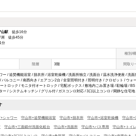
守山駅
徒歩16分
洲 徒歩45分
1分
種別/
階層
3階
間取り
ワー / 追焚機能浴室 / 脱衣所 / 浴室乾燥機 / 洗面所独立 / 洗面台 / 温水洗浄便座 / 洗
屋 / バルコニー / 南西向き / エアコン2台 / 全室照明付き / 照明付き / クロゼット 
 オートロック / モニタ付オートロック / 宅配ボックス / 敷地内ごみ置き場 / 駐輪場 / BS
ッター / システムキッチン / グリル付 / ガスコンロ対応 / 3口以上コンロ / 閑静な住宅地 
す
市+シャワー
守山市+追焚機能浴室
守山市+脱衣所
守山市+浴室乾燥機
守山市+
ア
守山市+三面鏡付洗面化粧台
守山市+洗面所
守山市+バス専用
守山市+トイ