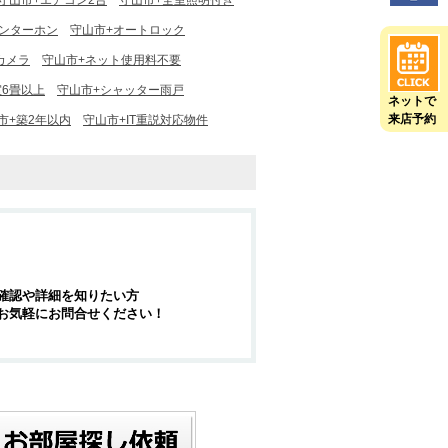
守山市+エアコン2台
守山市+全室照明付き
インターホン
守山市+オートロック
カメラ
守山市+ネット使用料不要
室6畳以上
守山市+シャッター雨戸
ネットで
来店予約
市+築2年以内
守山市+IT重説対応物件
確認や詳細を知りたい方
お気軽にお問合せください！