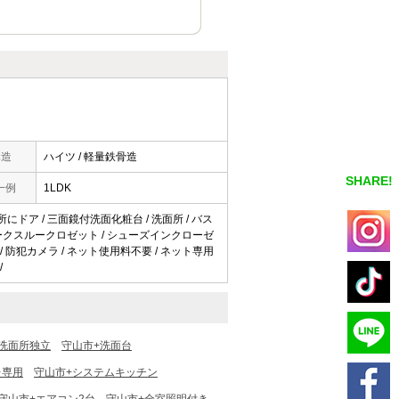
構造
ハイツ / 軽量鉄骨造
SHARE!
一例
1LDK
面所にドア / 三面鏡付洗面化粧台 / 洗面所 / バス
/ ウォークスルークロゼット / シューズインクローゼ
 / 防犯カメラ / ネット使用料不要 / ネット専用
/
洗面所独立
守山市+洗面台
レ専用
守山市+システムキッチン