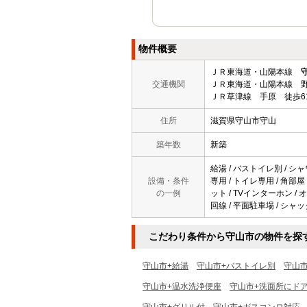
物件概要
ＪＲ東海道・山陽本線
交通機関
ＪＲ東海道・山陽本線 野
ＪＲ草津線 手原 徒歩6
住所
滋賀県守山市守山
築年数
新築
給湯 / バストイレ別 / シャ
設備・条件
専用 / トイレ専用 / 角部
の一例
ット / TVインターホン /
回線 / 平面駐車場 / シャ
こだわり条件から守山市の物件を探
守山市+給湯
守山市+バストイレ別
守山
守山市+温水洗浄便座
守山市+洗面所にド