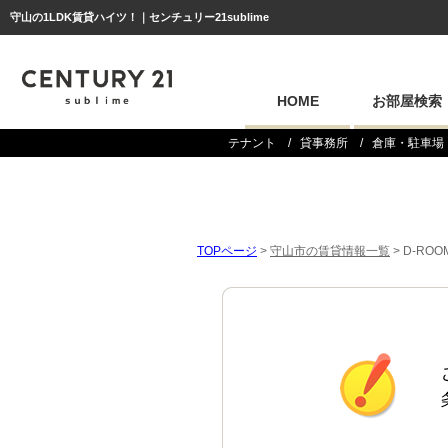
守山の1LDK賃貸ハイツ！｜センチュリー21sublime
HOME
お部屋検索
テナント
貸事務所
倉庫・駐車場
TOPページ
>
守山市の賃貸情報一覧
>
D-RO