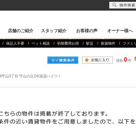
物件検索
店舗のご紹介
スタッフ紹介
お客様の声
オーナー様へ
保証人不要
ペット相談
初期費用お得
駅近
新築物件
ファミ
0
現在
件
OM守山3丁目 守山の1LDK賃貸ハイツ！