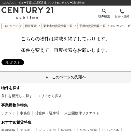
エレガンス ビュー手原の2LDK賃貸ハイツ | センチュリー21sublime
物件検索
お店へ連絡
TOPページ
>
物件検索
>
栗東市の賃貸情報一覧
>
手原の賃貸情報一覧
>
エレガンス ビ
こちらの物件は掲載を終了しております。
条件を変えて、再度検索をお願いします。
このページの先頭へ
物件を探す
条件を指定して探す
エリアから探す
事業用物件特集
テナント
事務所
貸倉庫・駐車場
未公開物件リクエスト
おすすめ賃貸特集
新築物件
エキチカ
ペット相談
新婚向け
分譲・賃貸
リノベ済み