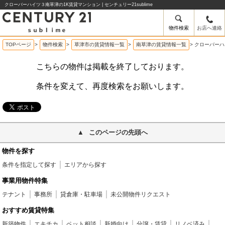
クローバーハイツ３南草津の1K賃貸マンション | センチュリー21sublime
物件検索
お店へ連絡
TOPページ
>
物件検索
>
草津市の賃貸情報一覧
>
南草津の賃貸情報一覧
>
クローバーハ
こちらの物件は掲載を終了しております。
条件を変えて、再度検索をお願いします。
このページの先頭へ
物件を探す
条件を指定して探す
エリアから探す
事業用物件特集
テナント
事務所
貸倉庫・駐車場
未公開物件リクエスト
おすすめ賃貸特集
新築物件
エキチカ
ペット相談
新婚向け
分譲・賃貸
リノベ済み