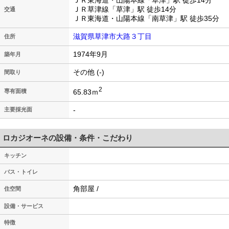
ＪＲ東海道・山陽本線「草津」駅 徒歩14分
ＪＲ草津線「草津」駅 徒歩14分
交通
ＪＲ東海道・山陽本線「南草津」駅 徒歩35分
滋賀県草津市大路３丁目
住所
1974年9月
築年月
その他 (-)
間取り
2
65.83ｍ
専有面積
-
主要採光面
ロカジオーネの設備・条件・こだわり
キッチン
バス・トイレ
角部屋 /
住空間
設備・サービス
特徴