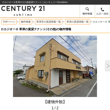
ロカジオーネ草津のその他賃貸テナント | センチュリー21sublime
物件検索
お店へ連絡
TOPページ
>
物件検索
>
草津市の賃貸情報一覧
>
草津の賃貸情報一覧
>
ロカジオーネ 
ロカジオーネ 草津の賃貸テナント(その他)の物件情報
【建物外観】
1 / 2