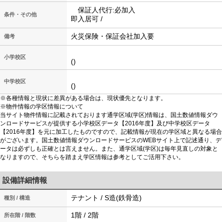
保証人代行:必加入
条件・その他
即入居可 /
火災保険・保証会社加入要
備考
小学校区
()
中学校区
()
※各種情報と現状に差異がある場合は、現状優先となります。
※物件情報の学区情報について
当サイト物件情報に記載されております通学区域(学区)情報は、国土数値情報ダウ
ンロードサービスが提供する小学校区データ【2016年度】及び中学校区データ
【2016年度】を元に加工したものですので、記載情報が現在の学区域と異なる場合
がございます。国土数値情報ダウンロードサービスのWEBサイト上で記述通り、デ
ータは必ずしも正確とは言えません。また、通学区域(学区)は毎年見直しの対象と
なりますので、そちらを踏まえ学区情報は参考としてご活用下さい。
設備詳細情報
テナント / S造(鉄骨造)
種別 / 構造
1階 / 2階
所在階 / 階数