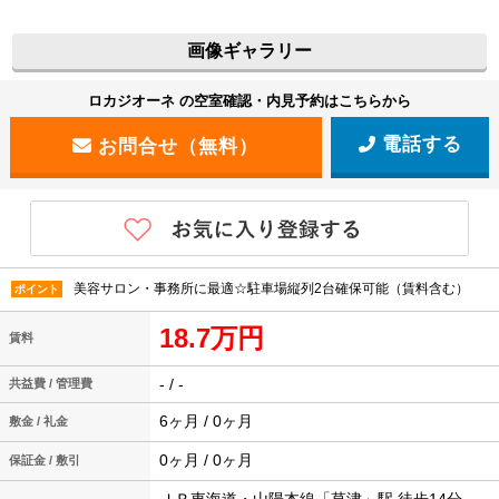
画像ギャラリー
ロカジオーネ の空室確認・内見予約はこちらから
電話する
美容サロン・事務所に最適☆駐車場縦列2台確保可能（賃料含む）
ポイント
18.7万円
賃料
- / -
共益費 / 管理費
6ヶ月 / 0ヶ月
敷金 / 礼金
0ヶ月 / 0ヶ月
保証金 / 敷引