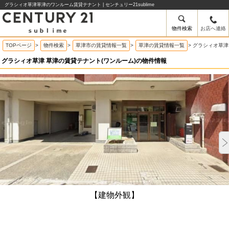
グラシィオ草津草津のワンルーム賃貸テナント | センチュリー21sublime
物件検索
お店へ連絡
TOPページ
>
物件検索
>
草津市の賃貸情報一覧
>
草津の賃貸情報一覧
>
グラシィオ草津
グラシィオ草津 草津の賃貸テナント(ワンルーム)の物件情報
【建物外観】