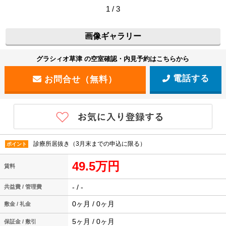
1 / 3
画像ギャラリー
グラシィオ草津 の空室確認・内見予約はこちらから
電話する
診療所居抜き（3月末までの申込に限る）
ポイント
49.5万円
賃料
- / -
共益費 / 管理費
0ヶ月 / 0ヶ月
敷金 / 礼金
5ヶ月 / 0ヶ月
保証金 / 敷引