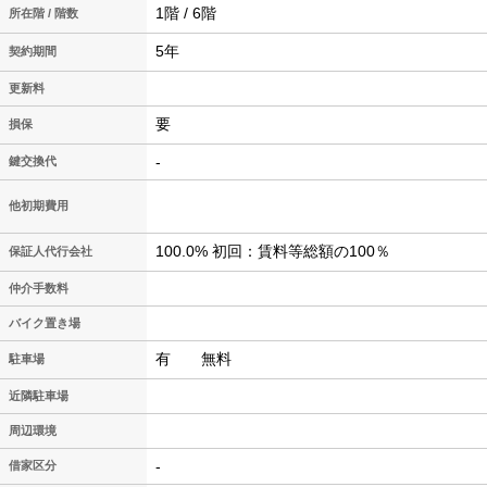
1階 / 6階
所在階 / 階数
5年
契約期間
更新料
要
損保
-
鍵交換代
他初期費用
100.0% 初回：賃料等総額の100％
保証人代行会社
仲介手数料
バイク置き場
有 無料
駐車場
近隣駐車場
周辺環境
-
借家区分