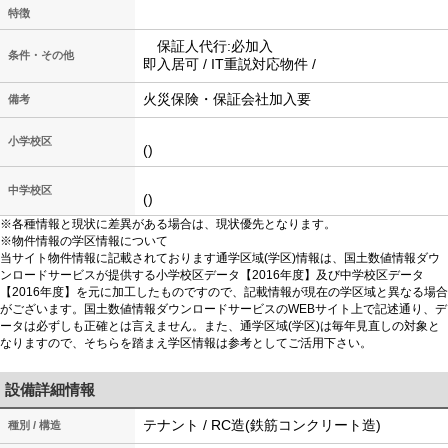
特徴
保証人代行:必加入
条件・その他
即入居可 / IT重説対応物件 /
火災保険・保証会社加入要
備考
小学校区
()
中学校区
()
※各種情報と現状に差異がある場合は、現状優先となります。
※物件情報の学区情報について
当サイト物件情報に記載されております通学区域(学区)情報は、国土数値情報ダウ
ンロードサービスが提供する小学校区データ【2016年度】及び中学校区データ
【2016年度】を元に加工したものですので、記載情報が現在の学区域と異なる場合
がございます。国土数値情報ダウンロードサービスのWEBサイト上で記述通り、デ
ータは必ずしも正確とは言えません。また、通学区域(学区)は毎年見直しの対象と
なりますので、そちらを踏まえ学区情報は参考としてご活用下さい。
設備詳細情報
テナント / RC造(鉄筋コンクリート造)
種別 / 構造