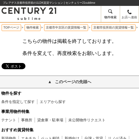
プレアデス京都市役所前の1LDK賃貸マンション | センチュリー21sublime
物件検索
お店へ連絡
TOPページ
>
物件検索
>
京都市中京区の賃貸情報一覧
>
京都市役所前の賃貸情報一覧
>
こちらの物件は掲載を終了しております。
条件を変えて、再度検索をお願いします。
このページの先頭へ
物件を探す
条件を指定して探す
エリアから探す
事業用物件特集
テナント
事務所
貸倉庫・駐車場
未公開物件リクエスト
おすすめ賃貸特集
新築物件
エキチカ
ペット相談
新婚向け
分譲・賃貸
リノベ済み