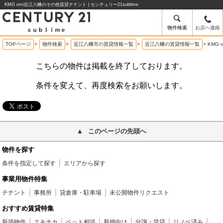
KMG omi近江八幡のその他賃貸テナント | センチュリー21sublime
物件検索
お店へ連絡
TOPページ
>
物件検索
>
近江八幡市の賃貸情報一覧
>
近江八幡の賃貸情報一覧
>
KMG
こちらの物件は掲載を終了しております。
条件を変えて、再度検索をお願いします。
このページの先頭へ
物件を探す
条件を指定して探す
エリアから探す
事業用物件特集
テナント
事務所
貸倉庫・駐車場
未公開物件リクエスト
おすすめ賃貸特集
新築物件
エキチカ
ペット相談
新婚向け
分譲・賃貸
リノベ済み