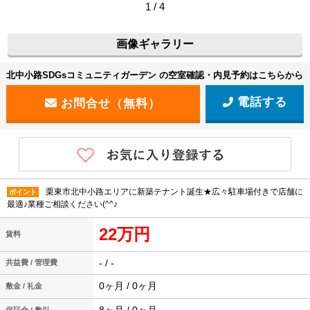
1 / 4
画像ギャラリー
北中小路SDGsコミュニティガーデン の空室確認・内見予約はこちらから
電話する
栗東市北中小路エリアに新築テナント誕生★広々駐車場付きで店舗に
ポイント
最適♪業種ご相談ください(^^♪
22万円
賃料
- / -
共益費 / 管理費
0ヶ月 / 0ヶ月
敷金 / 礼金