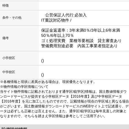
特徴
公営保証人代行:必加入
条件・その他
IT重説対応物件 /
保証金返還率：3年未満0％/3年以上6年未満
50％/6年以上70％
備考
ゴミ処理実費 業種等要相談 貸主審査あり
警備費用別途必要 内装工事業者指定あり
小学校区
()
中学校区
()
※各種情報と現状に差異がある場合は、現状優先となります。
※物件情報の学区情報について
当サイト物件情報に記載されております通学区域(学区)情報は、国土数値情報ダウ
ンロードサービスが提供する小学校区データ【2016年度】及び中学校区データ
【2016年度】を元に加工したものですので、記載情報が現在の学区域と異なる場合
がございます。国土数値情報ダウンロードサービスのWEBサイト上で記述通り、デ
ータは必ずしも正確とは言えません。また、通学区域(学区)は毎年見直しの対象と
なりますので、そちらを踏まえ学区情報は参考としてご活用下さい。