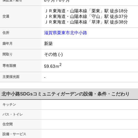
8ヶ月 / 0ヶ月
保証金 / 敷引
ＪＲ東海道・山陽本線「栗東」駅 徒歩18分
ＪＲ東海道・山陽本線「守山」駅 徒歩37分
交通
ＪＲ東海道・山陽本線「草津」駅 徒歩38分
滋賀県栗東市北中小路
住所
新築
築年月
その他 (-)
間取り
2
59.63ｍ
専有面積
-
主要採光面
北中小路SDGsコミュニティガーデンの設備・条件・こだわり
キッチン
バス・トイレ
住空間
設備・サービス