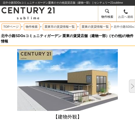
北中小路SDGsコミュニティガーデン栗東のその他賃貸店舗（建物一部） | センチュリー21sublime
物件検索
お店へ連絡
TOPページ
>
物件検索
>
栗東市の賃貸情報一覧
>
栗東の賃貸情報一覧
>
北中小路SDG
北中小路SDGsコミュニティガーデン 栗東の賃貸店舗（建物一部）(その他)の物件
情報
【建物外観】