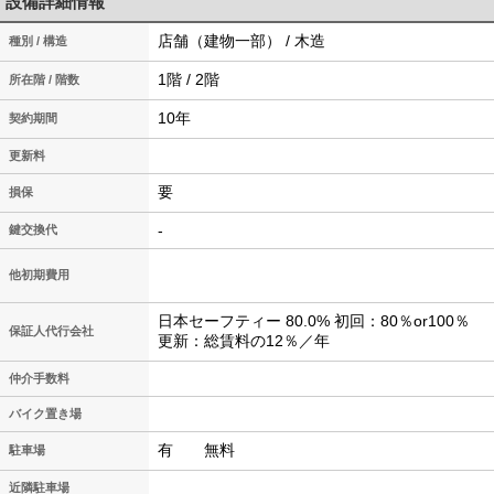
設備詳細情報
店舗（建物一部） / 木造
種別 / 構造
1階 / 2階
所在階 / 階数
10年
契約期間
更新料
要
損保
-
鍵交換代
他初期費用
日本セーフティー 80.0% 初回：80％or100％
保証人代行会社
更新：総賃料の12％／年
仲介手数料
バイク置き場
有 無料
駐車場
近隣駐車場