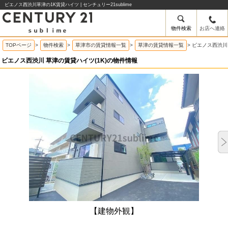
ビエノス西渋川草津の1K賃貸ハイツ | センチュリー21sublime
物件検索
お店へ連絡
TOPページ
>
物件検索
>
草津市の賃貸情報一覧
>
草津の賃貸情報一覧
>
ビエノス西渋川
ビエノス西渋川 草津の賃貸ハイツ(1K)の物件情報
【建物外観】