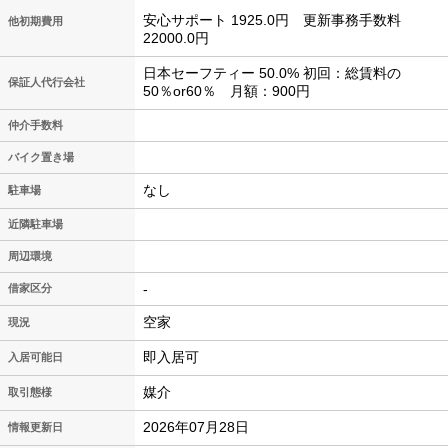
安心サポート 1925.0円 更新事務手数料
他初期費用
22000.0円
日本セーフティー 50.0% 初回：総賃料の
保証人代行会社
50％or60％ 月額：900円
仲介手数料
バイク置き場
なし
駐車場
近隣駐車場
周辺環境
-
借家区分
空家
現況
即入居可
入居可能日
媒介
取引態様
2026年07月28日
情報更新日