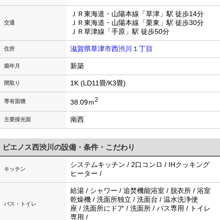
ＪＲ東海道・山陽本線「草津」駅 徒歩14分
ＪＲ東海道・山陽本線「栗東」駅 徒歩30分
交通
ＪＲ草津線「手原」駅 徒歩50分
滋賀県草津市西渋川１丁目
住所
新築
築年月
1K (LD11畳/K3畳)
間取り
2
38.09ｍ
専有面積
南西
主要採光面
ビエノス西渋川の設備・条件・こだわり
システムキッチン / 2口コンロ / IHクッキング
キッチン
ヒーター /
給湯 / シャワー / 追焚機能浴室 / 脱衣所 / 浴室
乾燥機 / 洗面所独立 / 洗面台 / 温水洗浄便
バス・トイレ
座 / 洗面所にドア / 洗面所 / バス専用 / トイレ
専用 /