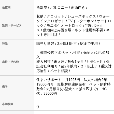
角部屋 / バルコニー / 南西向き /
住空間
収納 / クロゼット / シューズボックス / ウォー
クインクロゼット / TVインターホン / オートロ
ック / モニタ付オートロック / 宅配ボック
設備・サービス
ス / 敷地内ごみ置き場 / ネット使用料不要 / ネ
ット専用回線 /
陽当り良好 / 2沿線利用可 / 駅まで平坦 /
特徴
都市公営下水ペット:可能 / 保証人代行:必加
入
即入居可 / 未入居 / 敷金1ヶ月 / 礼金1ヶ月 / 保
条件・その他
証会社利用可 / 築2年以内 / ２Ｆ以上 / IT重説対
応物件 / ペット相談 /
住まいサポート：月1925円 法人の場合2年
19800円可 短期解約違約金有 ペット飼育時
備考
敷金2ヶ月預り(小型犬ｏｒ猫１匹まで) HC
代：33000円
小学校区
()