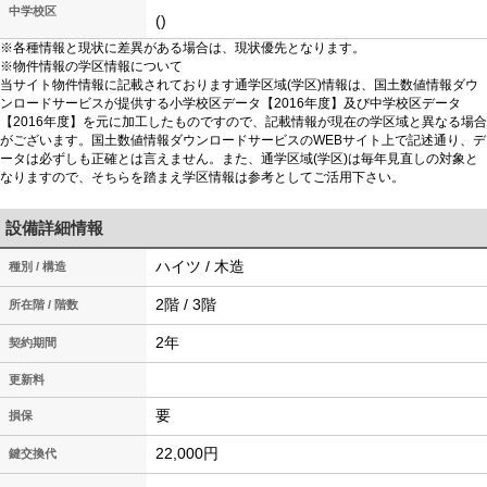
中学校区
()
※各種情報と現状に差異がある場合は、現状優先となります。
※物件情報の学区情報について
当サイト物件情報に記載されております通学区域(学区)情報は、国土数値情報ダウ
ンロードサービスが提供する小学校区データ【2016年度】及び中学校区データ
【2016年度】を元に加工したものですので、記載情報が現在の学区域と異なる場合
がございます。国土数値情報ダウンロードサービスのWEBサイト上で記述通り、デ
ータは必ずしも正確とは言えません。また、通学区域(学区)は毎年見直しの対象と
なりますので、そちらを踏まえ学区情報は参考としてご活用下さい。
設備詳細情報
ハイツ / 木造
種別 / 構造
2階 / 3階
所在階 / 階数
2年
契約期間
更新料
要
損保
22,000円
鍵交換代