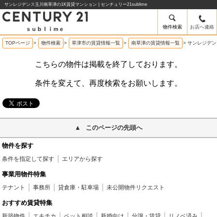
サンレジデンス玉川南草津の1K賃貸マンション | センチュリー21sublime
物件検索
お店へ連絡
TOPページ
>
物件検索
>
草津市の賃貸情報一覧
>
南草津の賃貸情報一覧
>
サンレジデン
こちらの物件は掲載を終了しております。
条件を変えて、再度検索をお願いします。
このページの先頭へ
物件を探す
条件を指定して探す
エリアから探す
事業用物件特集
テナント
事務所
貸倉庫・駐車場
未公開物件リクエスト
おすすめ賃貸特集
新築物件
エキチカ
ペット相談
新婚向け
分譲・賃貸
リノベ済み