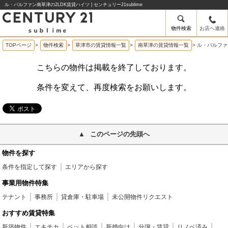
ル・パルファン南草津の2LDK賃貸ハイツ | センチュリー21sublime
物件検索
お店へ連絡
TOPページ
>
物件検索
>
草津市の賃貸情報一覧
>
南草津の賃貸情報一覧
>
ル・パルファ
こちらの物件は掲載を終了しております。
条件を変えて、再度検索をお願いします。
このページの先頭へ
物件を探す
条件を指定して探す
エリアから探す
事業用物件特集
テナント
事務所
貸倉庫・駐車場
未公開物件リクエスト
おすすめ賃貸特集
新築物件
エキチカ
ペット相談
新婚向け
分譲・賃貸
リノベ済み