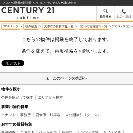
プロスパ2堅田の1K賃貸マンション | センチュリー21sublime
物件検索
お店へ連絡
TOPページ
>
物件検索
>
大津市の賃貸情報一覧
>
堅田の賃貸情報一覧
>
プロスパ2 堅
こちらの物件は掲載を終了しております。
条件を変えて、再度検索をお願いします。
このページの先頭へ
物件を探す
条件を指定して探す
エリアから探す
事業用物件特集
テナント
事務所
貸倉庫・駐車場
未公開物件リクエスト
おすすめ賃貸特集
新築物件
エキチカ
ペット相談
新婚向け
分譲・賃貸
リノベ済み