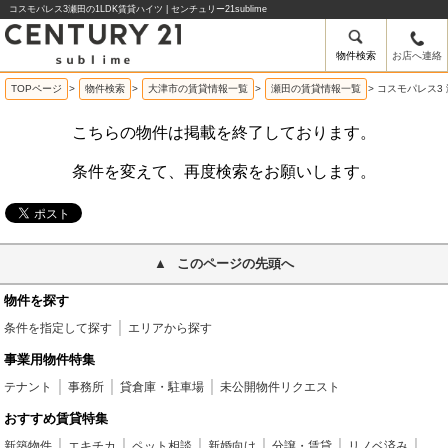
コスモパレス3瀬田の1LDK賃貸ハイツ | センチュリー21sublime
物件検索
お店へ連絡
TOPページ
>
物件検索
>
大津市の賃貸情報一覧
>
瀬田の賃貸情報一覧
>
コスモパレス3 
こちらの物件は掲載を終了しております。
条件を変えて、再度検索をお願いします。
このページの先頭へ
物件を探す
条件を指定して探す
エリアから探す
事業用物件特集
テナント
事務所
貸倉庫・駐車場
未公開物件リクエスト
おすすめ賃貸特集
新築物件
エキチカ
ペット相談
新婚向け
分譲・賃貸
リノベ済み