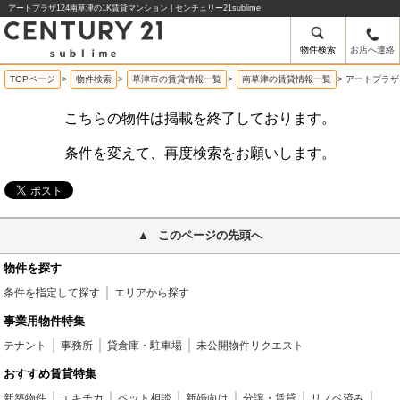
アートプラザ124南草津の1K賃貸マンション | センチュリー21sublime
物件検索
お店へ連絡
TOPページ
>
物件検索
>
草津市の賃貸情報一覧
>
南草津の賃貸情報一覧
>
アートプラザ
こちらの物件は掲載を終了しております。
条件を変えて、再度検索をお願いします。
このページの先頭へ
物件を探す
条件を指定して探す
エリアから探す
事業用物件特集
テナント
事務所
貸倉庫・駐車場
未公開物件リクエスト
おすすめ賃貸特集
新築物件
エキチカ
ペット相談
新婚向け
分譲・賃貸
リノベ済み