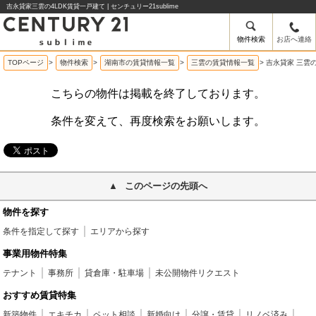
吉永貸家三雲の4LDK賃貸一戸建て | センチュリー21sublime
物件検索
お店へ連絡
TOPページ
>
物件検索
>
湖南市の賃貸情報一覧
>
三雲の賃貸情報一覧
>
吉永貸家 三雲
こちらの物件は掲載を終了しております。
条件を変えて、再度検索をお願いします。
このページの先頭へ
物件を探す
条件を指定して探す
エリアから探す
事業用物件特集
テナント
事務所
貸倉庫・駐車場
未公開物件リクエスト
おすすめ賃貸特集
新築物件
エキチカ
ペット相談
新婚向け
分譲・賃貸
リノベ済み