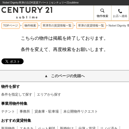
Nobel Dignity草津の1LDK賃貸アパート | センチュリー21sublime
物件検索
お店へ連絡
TOPページ
>
物件検索
>
草津市の賃貸情報一覧
>
草津の賃貸情報一覧
>
Nobel Dign
こちらの物件は掲載を終了しております。
条件を変えて、再度検索をお願いします。
このページの先頭へ
物件を探す
条件を指定して探す
エリアから探す
事業用物件特集
テナント
事務所
貸倉庫・駐車場
未公開物件リクエスト
おすすめ賃貸特集
新築物件
エキチカ
ペット相談
新婚向け
分譲・賃貸
リノベ済み