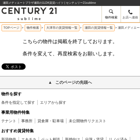
瀬田メディエートプラザ瀬田の1LDK賃貸ハイツ | センチュリー21sublime
物件検索
お店へ連絡
TOPページ
>
物件検索
>
大津市の賃貸情報一覧
>
瀬田の賃貸情報一覧
>
瀬田メディエー
こちらの物件は掲載を終了しております。
条件を変えて、再度検索をお願いします。
このページの先頭へ
物件を探す
条件を指定して探す
エリアから探す
事業用物件特集
テナント
事務所
貸倉庫・駐車場
未公開物件リクエスト
おすすめ賃貸特集
新築物件
エキチカ
ペット相談
新婚向け
分譲・賃貸
リノベ済み