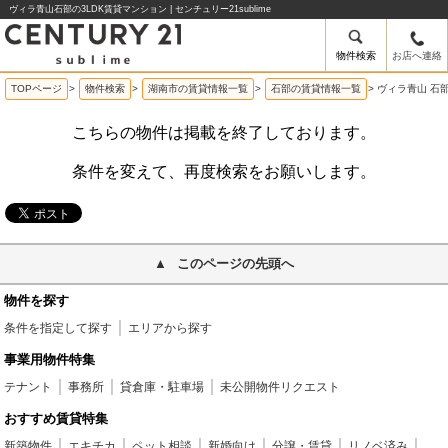
ヴィラ青山石部の3LDK賃貸マンション | センチュリー21sublime
物件検索
お店へ連絡
TOPページ
>
物件検索
>
湖南市の賃貸情報一覧
>
石部の賃貸情報一覧
>
ヴィラ青山 石
こちらの物件は掲載を終了しております。
条件を変えて、再度検索をお願いします。
このページの先頭へ
物件を探す
条件を指定して探す
エリアから探す
事業用物件特集
テナント
事務所
貸倉庫・駐車場
未公開物件リクエスト
おすすめ賃貸特集
新築物件
エキチカ
ペット相談
新婚向け
分譲・賃貸
リノベ済み