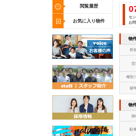
閲覧履歴
0
セン
お気に入り物件
お問
物
所
交
種別 
築
物
損
駐