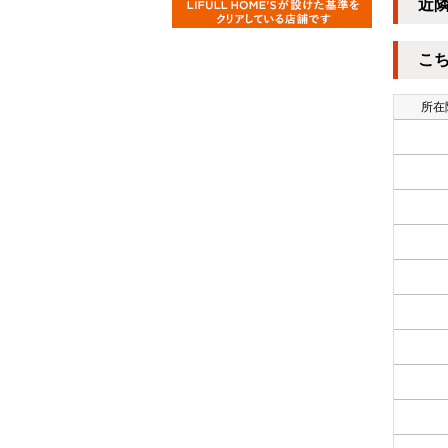
近
こ
所在