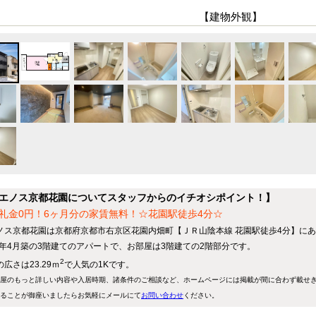
【建物外観】
エノス京都花園についてスタッフからのイチオシポイント！】
礼金0円！6ヶ月分の家賃無料！☆花園駅徒歩4分☆
ノス京都花園は京都府京都市右京区花園内畑町【ＪＲ山陰本線 花園駅徒歩4分】にあ
25年4月築の3階建てのアパートで、お部屋は3階建ての2階部分です。
2
広さは23.29ｍ
で人気の1Kです。
屋のもっと詳しい内容や入居時期、諸条件のご相談など、ホームページには掲載が間に合わず載せ
ることが御座いましたらお気軽にメールにて
お問い合わせ
ください。