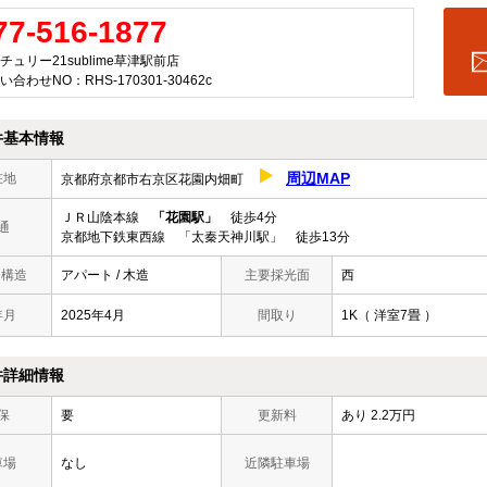
77-516-1877
チュリー21sublime草津駅前店
い合わせNO：RHS-170301-30462c
件基本情報
周辺MAP
在地
京都府京都市右京区花園内畑町
ＪＲ山陰本線
「花園駅」
徒歩4分
通
京都地下鉄東西線 「太秦天神川駅」 徒歩13分
/ 構造
アパート / 木造
主要採光面
西
年月
2025年4月
間取り
1K（ 洋室7畳 ）
件詳細情報
保
要
更新料
あり 2.2万円
車場
なし
近隣駐車場