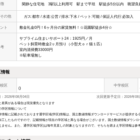
 徴
閑静な住宅地
3駅以上利用可
駅まで平坦
駅徒歩5分以内
眺望良
その他
ガス:都市 / 水道:公営 / 排水:下水 / ペット:可能 / 保証人代行:必加入
ント
敷金礼金0円！6ヶ月分の家賃無料！☆花園駅徒歩4分☆
サブライム住まいサポート24：1925円／月
ペット飼育時敷金2ヶ月預り（小型犬ｏｒ猫１匹）
 考
室内清掃費33000円
※駐車場無し
区情報
校区
中学校区
()
2026年08月04日
次回更新予定日：2026年08
と差異がある場合は現況優先となります
の学区情報について
件情報に記載されております通学区域(学区)情報は、国土数値情報ダウンロードサービスが提供する小学
加工したものですので、記載情報が現在の学区域と異なる場合がございます。国土数値情報ダウンロ
えません。また、通学区域(学区)は毎年見直しの対象となりますので、そちらを踏まえ学区情報は参