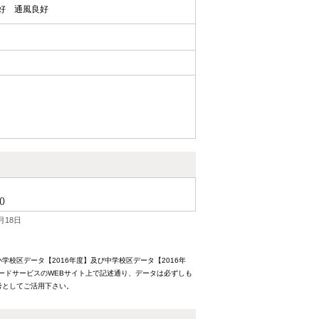
好
通風良好
()
月18日
校区データ【2016年度】及び中学校区データ【2016年
ードサービスのWEBサイト上で記述通り、データは必ずしも
考としてご活用下さい。