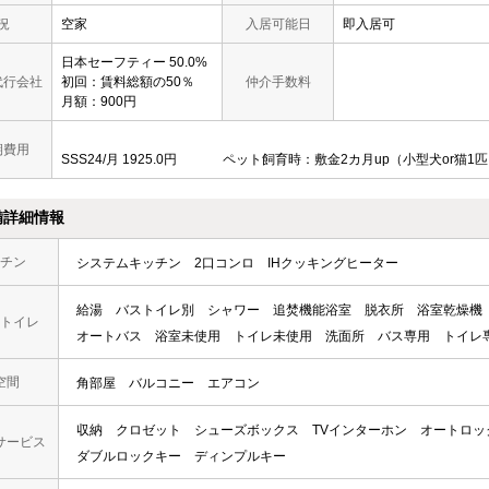
況
空家
入居可能日
即入居可
日本セーフティー 50.0%
代行会社
初回：賃料総額の50％
仲介手数料
月額：900円
期費用
SSS24/月 1925.0円 ペット飼育時：敷金2カ月up（小型犬or猫1
備詳細情報
チン
システムキッチン
2口コンロ
IHクッキングヒーター
給湯
バストイレ別
シャワー
追焚機能浴室
脱衣所
浴室乾燥機
トイレ
オートバス
浴室未使用
トイレ未使用
洗面所
バス専用
トイレ
空間
角部屋
バルコニー
エアコン
収納
クロゼット
シューズボックス
TVインターホン
オートロッ
サービス
ダブルロックキー
ディンプルキー