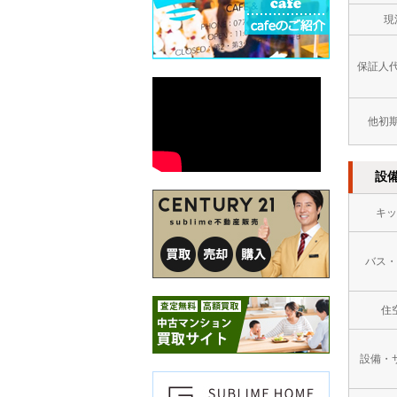
現
保証人
他初
設
キッ
バス・
住
設備・