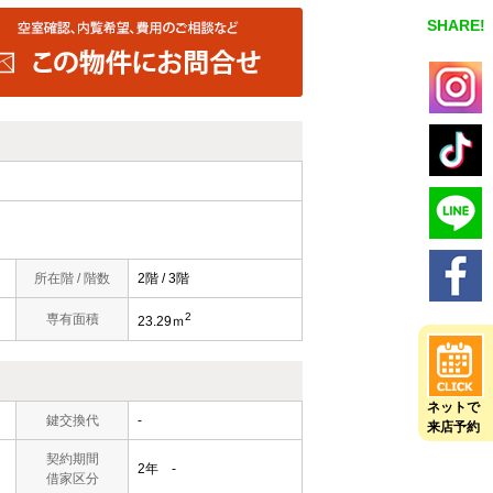
SHARE!
所在階 / 階数
2階 / 3階
2
専有面積
23.29ｍ
ネットで
鍵交換代
-
来店予約
契約期間
2年 -
借家区分