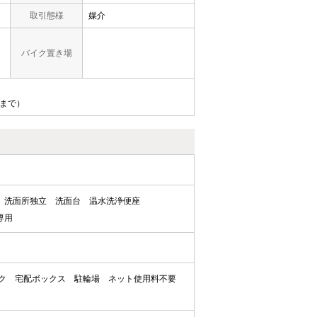
取引態様
媒介
バイク置き場
匹まで）
洗面所独立
洗面台
温水洗浄便座
専用
ク
宅配ボックス
駐輪場
ネット使用料不要