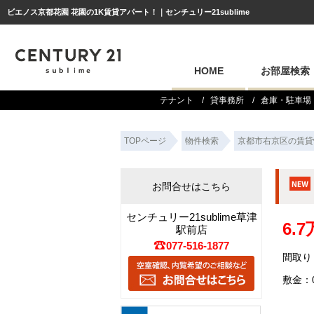
ビエノス京都花園 花園の1K賃貸アパート！｜センチュリー21sublime
HOME
お部屋検索
テナント
貸事務所
倉庫・駐車場
TOPページ
物件検索
京都市右京区の賃貸
お問合せはこちら
センチュリー21sublime草津
6.
駅前店
077-516-1877
間取り：
敷金：