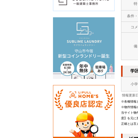
特
条件・
コメ
備
学
小学
情報更新日：
※各種情報
※物件情報
当サイト物
度】を元に
正確とは言