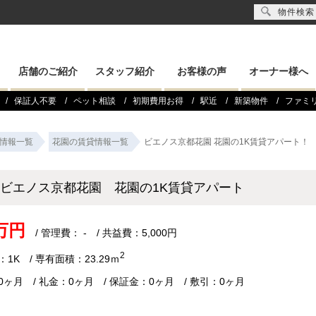
物件検索
店舗のご紹介
スタッフ紹介
お客様の声
オーナー様へ
保証人不要
ペット相談
初期費用お得
駅近
新築物件
ファミ
情報一覧
花園の賃貸情報一覧
ビエノス京都花園 花園の1K賃貸アパート！
ビエノス京都花園 花園の1K賃貸アパート
7万円
/ 管理費： - / 共益費：5,000円
2
1K / 専有面積：23.29ｍ
0ヶ月 / 礼金：0ヶ月 / 保証金：0ヶ月 / 敷引：0ヶ月