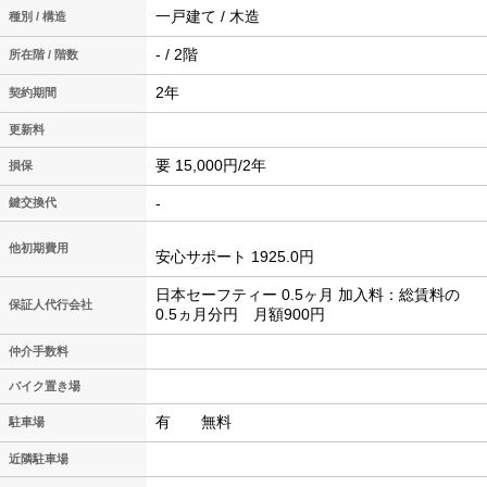
一戸建て / 木造
種別 / 構造
- / 2階
所在階 / 階数
2年
契約期間
更新料
要 15,000円/2年
損保
-
鍵交換代
他初期費用
安心サポート 1925.0円
日本セーフティー 0.5ヶ月 加入料：総賃料の
保証人代行会社
0.5ヵ月分円 月額900円
仲介手数料
バイク置き場
有 無料
駐車場
近隣駐車場