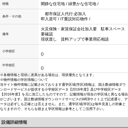
閑静な住宅地 / 緑豊かな住宅地 /
特徴
都市保証人代行:必加入
条件・その他
即入居可 / IT重説対応物件 /
火災保険・家賃保証会社加入要 駐車スペース
要確認
備考
現状渡し 賃料アップで事業用応相談
小学校区
()
中学校区
()
※各種情報と現状に差異がある場合は、現状優先となります。
※物件情報の学区情報について
当サイト物件情報に記載されております通学区域(学区)情報は、国土数値情報ダウ
ンロードサービスが提供する小学校区データ【2016年度】及び中学校区データ
【2016年度】を元に加工したものですので、記載情報が現在の学区域と異なる場合
がございます。国土数値情報ダウンロードサービスのWEBサイト上で記述通り、デ
ータは必ずしも正確とは言えません。また、通学区域(学区)は毎年見直しの対象と
なりますので、そちらを踏まえ学区情報は参考としてご活用下さい。
設備詳細情報