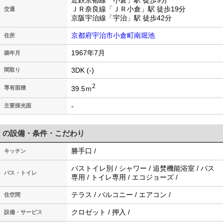
近鉄京都線「小倉」駅 徒歩9分
ＪＲ奈良線「ＪＲ小倉」駅 徒歩19分
交通
京阪宇治線「宇治」駅 徒歩42分
京都府宇治市小倉町南堀池
住所
1967年7月
築年月
3DK (-)
間取り
2
39.5ｍ
専有面積
-
主要採光面
の設備・条件・こだわり
勝手口 /
キッチン
バストイレ別 / シャワー / 追焚機能浴室 / バス
バス・トイレ
専用 / トイレ専用 / エコジョーズ /
テラス / バルコニー / エアコン /
住空間
クロゼット / 押入 /
設備・サービス