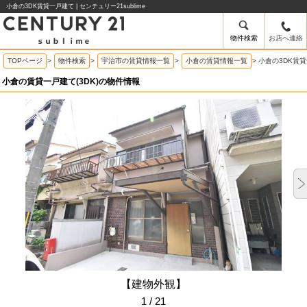
小倉の3DK賃貸一戸建て | センチュリー21sublime
物件検索
お店へ連絡
TOPページ
>
物件検索
>
宇治市の賃貸情報一覧
>
小倉の賃貸情報一覧
>
小倉の3DK賃
小倉の賃貸一戸建て(3DK)の物件情報
【建物外観】
1 / 21