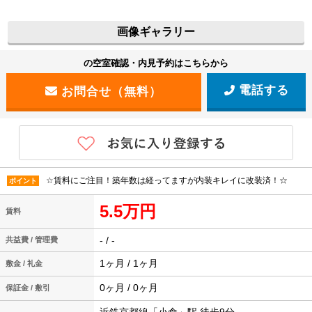
画像ギャラリー
の空室確認・内見予約はこちらから
電話する
☆賃料にご注目！築年数は経ってますが内装キレイに改装済！☆
ポイント
5.5万円
賃料
- / -
共益費 / 管理費
1ヶ月 / 1ヶ月
敷金 / 礼金
0ヶ月 / 0ヶ月
保証金 / 敷引