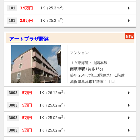
2
101
3.9万円
1K（25.3ｍ
）
2
101
3.9万円
1K（25.3ｍ
）
アートプラザ野路
マンション
ＪＲ東海道・山陽本線
南草津駅
/ 徒歩15分
築年 26年 / 地上3階建/地下1階建
滋賀県草津市野路東４丁目
2
3003
5万円
1K（26.12ｍ
）
2
3003
5万円
1K（25.02ｍ
）
2
3003
5万円
1K（25.02ｍ
）
2
3003
5万円
1K（25.02ｍ
）