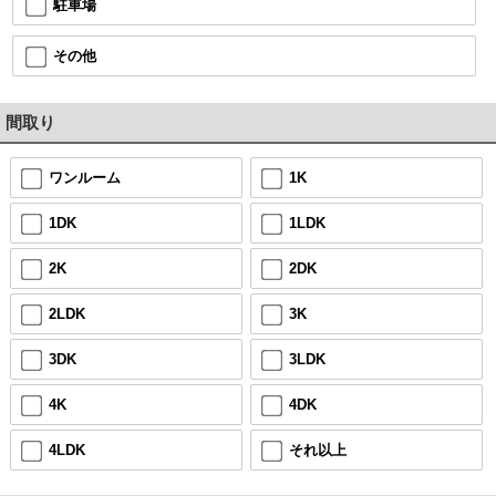
駐車場
その他
間取り
ワンルーム
1K
1DK
1LDK
2K
2DK
2LDK
3K
3DK
3LDK
4K
4DK
4LDK
それ以上