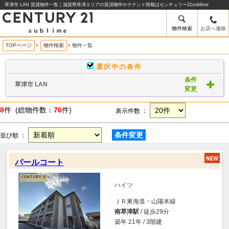
草津市 LAN 賃貸物件一覧｜滋賀県草津エリアの賃貸物件やテナント情報はセンチュリー21sublime
物件検索
お店へ連絡
TOPページ
>
物件検索
>
物件一覧
選択中の条件
条件
草津市 LAN
変更
8
件 (総物件数：
76
件)
表示件数 ：
条件変更
並び順 ：
パールコート
ハイツ
ＪＲ東海道・山陽本線
南草津駅
/ 徒歩29分
築年 21年 / 3階建