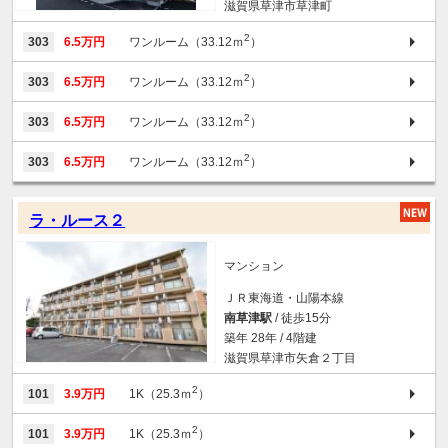
滋賀県草津市草津町
2
303
6.5万円
ワンルーム（33.12ｍ
）
2
303
6.5万円
ワンルーム（33.12ｍ
）
2
303
6.5万円
ワンルーム（33.12ｍ
）
2
303
6.5万円
ワンルーム（33.12ｍ
）
ラ・ルース２
マンション
ＪＲ東海道・山陽本線
南草津駅
/ 徒歩15分
築年 28年 / 4階建
滋賀県草津市矢倉２丁目
2
101
3.9万円
1K（25.3ｍ
）
2
101
3.9万円
1K（25.3ｍ
）