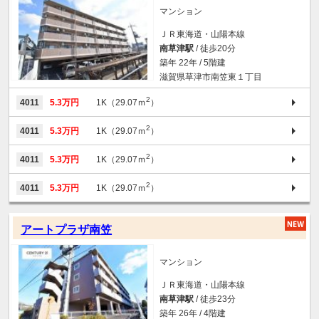
マンション
ＪＲ東海道・山陽本線
南草津駅
/ 徒歩20分
築年 22年 / 5階建
滋賀県草津市南笠東１丁目
2
4011
5.3万円
1K（29.07ｍ
）
2
4011
5.3万円
1K（29.07ｍ
）
2
4011
5.3万円
1K（29.07ｍ
）
2
4011
5.3万円
1K（29.07ｍ
）
アートプラザ南笠
マンション
ＪＲ東海道・山陽本線
南草津駅
/ 徒歩23分
築年 26年 / 4階建