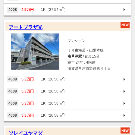
2
4008
4.9万円
1K（27.54ｍ
）
アートプラザ光
マンション
ＪＲ東海道・山陽本線
南草津駅
/ 徒歩15分
築年 24年 / 4階建
滋賀県草津市野路東４丁目
2
4008
5.3万円
1K（26.58ｍ
）
2
4008
5.3万円
1K（26.58ｍ
）
2
4008
5.3万円
1K（26.58ｍ
）
2
4008
5.3万円
1K（26.58ｍ
）
ソレイユヤマダ