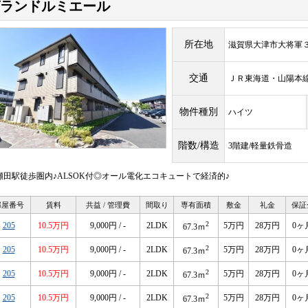
ランドルミエール
所在地
滋賀県大津市大将軍
交通
ＪＲ東海道・山陽
物件種別
ハイツ
階数/構造
3階建/軽量鉄骨造
R瀬田駅徒歩圏内♪ALSOK付◎オール電化エコキュートで経済的♪
部屋番号
賃料
共益 / 管理費
間取り
専有面積
敷金
礼金
保証
2
205
10.5万円
9,000円 / -
2LDK
5万円
28万円
0ヶ
67.3ｍ
2
205
10.5万円
9,000円 / -
2LDK
5万円
28万円
0ヶ
67.3ｍ
2
205
10.5万円
9,000円 / -
2LDK
5万円
28万円
0ヶ
67.3ｍ
2
205
10.5万円
9,000円 / -
2LDK
5万円
28万円
0ヶ
67.3ｍ