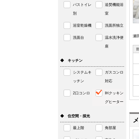
バストイレ
追焚機能浴
別
室
浴室乾燥機
洗面所独立
瀬
洗面台
温水洗浄便
座
◆ キッチン
システムキ
ガスコンロ
ッチン
対応
2口コンロ
IHクッキン
グヒーター
◆ 住空間・採光
メ
最上階
角部屋