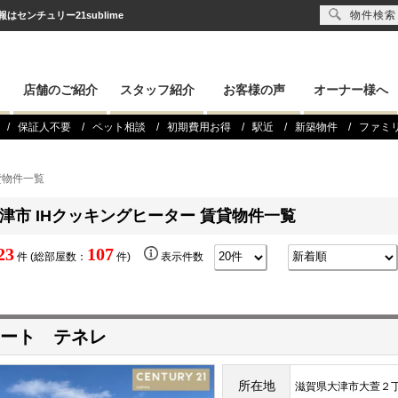
物件検索
センチュリー21sublime
店舗のご紹介
スタッフ紹介
お客様の声
オーナー様へ
保証人不要
ペット相談
初期費用お得
駅近
新築物件
ファミ
貸物件一覧
津市 IHクッキングヒーター 賃貸物件一覧
23
107
件 (総部屋数：
件)
表示件数
ート テネレ
所在地
滋賀県大津市大萱２