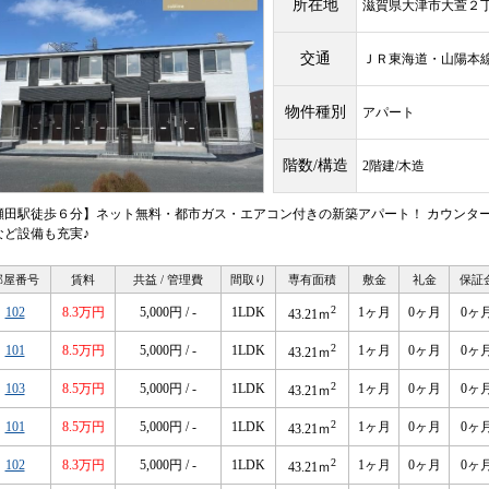
所在地
滋賀県大津市大萱２
交通
ＪＲ東海道・山陽
物件種別
アパート
階数/構造
2階建/木造
瀬田駅徒歩６分】ネット無料・都市ガス・エアコン付きの新築アパート！ カウンター
など設備も充実♪
部屋番号
賃料
共益 / 管理費
間取り
専有面積
敷金
礼金
保証
2
102
8.3万円
5,000円 / -
1LDK
1ヶ月
0ヶ月
0ヶ
43.21ｍ
2
101
8.5万円
5,000円 / -
1LDK
1ヶ月
0ヶ月
0ヶ
43.21ｍ
2
103
8.5万円
5,000円 / -
1LDK
1ヶ月
0ヶ月
0ヶ
43.21ｍ
2
101
8.5万円
5,000円 / -
1LDK
1ヶ月
0ヶ月
0ヶ
43.21ｍ
2
102
8.3万円
5,000円 / -
1LDK
1ヶ月
0ヶ月
0ヶ
43.21ｍ