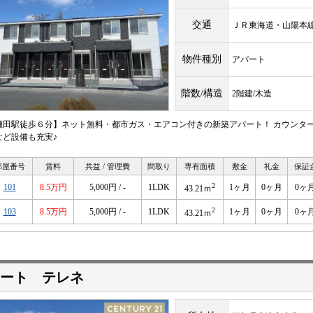
交通
ＪＲ東海道・山陽
物件種別
アパート
階数/構造
2階建/木造
瀬田駅徒歩６分】ネット無料・都市ガス・エアコン付きの新築アパート！ カウンター
など設備も充実♪
部屋番号
賃料
共益 / 管理費
間取り
専有面積
敷金
礼金
保証
2
101
8.5万円
5,000円 / -
1LDK
1ヶ月
0ヶ月
0ヶ
43.21ｍ
2
103
8.5万円
5,000円 / -
1LDK
1ヶ月
0ヶ月
0ヶ
43.21ｍ
ート テレネ