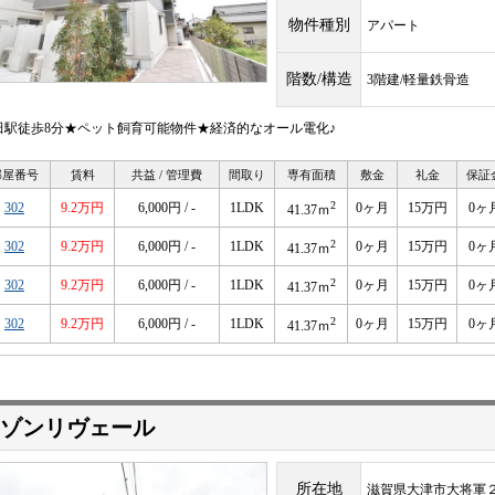
物件種別
アパート
階数/構造
3階建/軽量鉄骨造
田駅徒歩8分★ペット飼育可能物件★経済的なオール電化♪
部屋番号
賃料
共益 / 管理費
間取り
専有面積
敷金
礼金
保証
2
302
9.2万円
6,000円 / -
1LDK
0ヶ月
15万円
0ヶ
41.37ｍ
2
302
9.2万円
6,000円 / -
1LDK
0ヶ月
15万円
0ヶ
41.37ｍ
2
302
9.2万円
6,000円 / -
1LDK
0ヶ月
15万円
0ヶ
41.37ｍ
2
302
9.2万円
6,000円 / -
1LDK
0ヶ月
15万円
0ヶ
41.37ｍ
ゾンリヴェール
所在地
滋賀県大津市大将軍