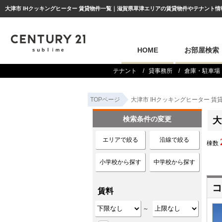
大津市 IHクッキングヒーター 賃貸物件一覧｜滋賀県草津エリアの賃貸物件やテナント情報は
HOME
お部屋検索
テナント
貸事務所
倉庫・駐車場
TOPページ
大津市 IHクッキングヒーター 賃
検索条件の変更
大
エリアで絞る
沿線で絞る
棟数
小学校から探す
中学校から探す
コ
賃料
～