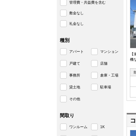
管理費・共益費を含む
敷金なし
礼金なし
種別
アパート
マンション
【
機
戸建て
店舗
事務所
倉庫・工場
貸土地
駐車場
その他
間取り
コ
ワンルーム
1K