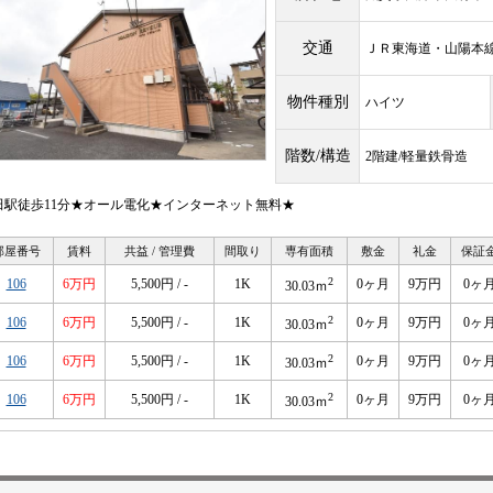
交通
ＪＲ東海道・山陽
物件種別
ハイツ
階数/構造
2階建/軽量鉄骨造
田駅徒歩11分★オール電化★インターネット無料★
部屋番号
賃料
共益 / 管理費
間取り
専有面積
敷金
礼金
保証
2
106
6万円
5,500円 / -
1K
0ヶ月
9万円
0ヶ
30.03ｍ
2
106
6万円
5,500円 / -
1K
0ヶ月
9万円
0ヶ
30.03ｍ
2
106
6万円
5,500円 / -
1K
0ヶ月
9万円
0ヶ
30.03ｍ
2
106
6万円
5,500円 / -
1K
0ヶ月
9万円
0ヶ
30.03ｍ