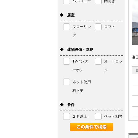
バルコニー
南向き
◆ 居室
フローリン
ロフト
グ
◆ 建物設備・防犯
瀬
TVインタ
オートロッ
ーホン
ク
ネット使用
料不要
◆ 条件
２Ｆ以上
ペット相談