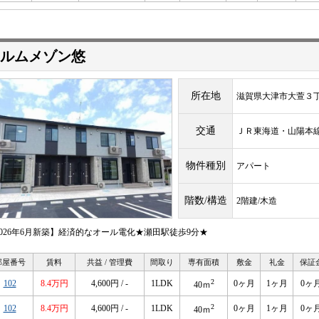
ルムメゾン悠
所在地
滋賀県大津市大萱３
交通
ＪＲ東海道・山陽
物件種別
アパート
階数/構造
2階建/木造
2026年6月新築】経済的なオール電化★瀬田駅徒歩9分★
部屋番号
賃料
共益 / 管理費
間取り
専有面積
敷金
礼金
保証
2
102
8.4万円
4,600円 / -
1LDK
0ヶ月
1ヶ月
0ヶ
40ｍ
2
102
8.4万円
4,600円 / -
1LDK
0ヶ月
1ヶ月
0ヶ
40ｍ