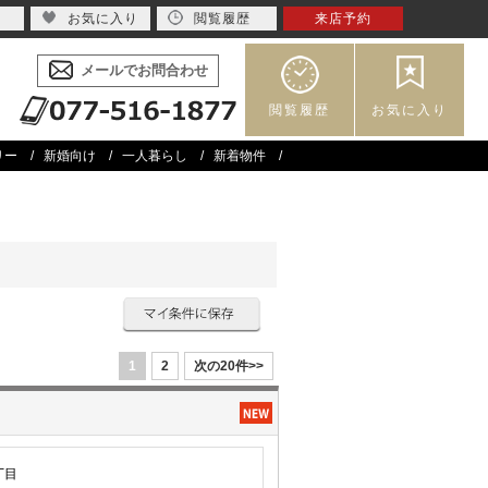
お気に入り
閲覧履歴
来店予約
メールでお問合わせ
閲覧履歴
お気に入り
リー
新婚向け
一人暮らし
新着物件
1
2
次の20件>>
丁目