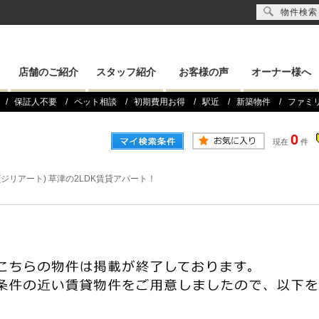
物件検索
店舗のご紹介
スタッフ紹介
お客様の声
オーナー様へ
保証人不要
ペット相談
初期費用お得
駅近
新築物件
ファミ
0
現在
件
ato(ジリアート) 草津の2LDK賃貸アパート！