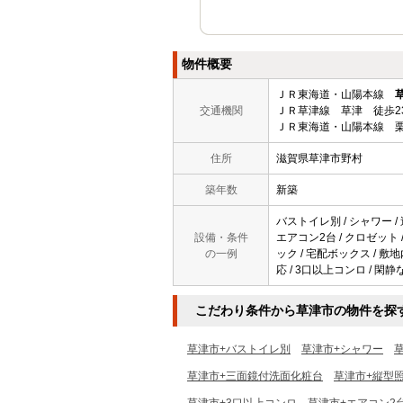
物件概要
ＪＲ東海道・山陽本線
交通機関
ＪＲ草津線 草津 徒歩2
ＪＲ東海道・山陽本線 栗
住所
滋賀県草津市野村
築年数
新築
バストイレ別 / シャワー /
設備・条件
エアコン2台 / クロゼット
の一例
ック / 宅配ボックス / 敷
応 / 3口以上コンロ / 閑静
こだわり条件から草津市の物件を探
草津市+バストイレ別
草津市+シャワー
草津市+三面鏡付洗面化粧台
草津市+縦型