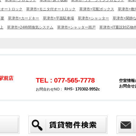
台
草津市+クロゼット
草津市+床下収納
草津市+ウォークインクロゼット
草津
+オートロック
草津市+モニタ付オートロック
草津市+宅配ボックス
草津市+敷
不要
草津市+カードキー
草津市+平面駐車場
草津市+シャッター
草津市+閑静
上
草津市+24時間換気システム
草津市+シャッター雨戸
草津市+IT重説対応物
津駅前店
TEL : 077-565-7778
空室情報
お問合せ
170302-9952c
お問合わせNO：