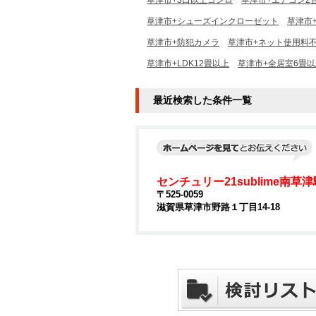
草津市+3口以上コンロ
草津市+エアコン2
草津市+シューズインクローゼット
草津市
草津市+防犯カメラ
草津市+ネット使用料
草津市+LDK12畳以上
草津市+全居室6畳以
最近検索した条件一覧
センチュリー21sublime南草
〒525-0059
滋賀県草津市野路１丁目14-18