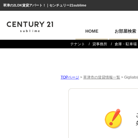
草津の2LDK賃貸アパート！｜センチュリー21sublime
HOME
お部屋検索
テナント
貸事務所
倉庫・駐車場
TOPページ
>
草津市の賃貸情報一覧
>
Gigli