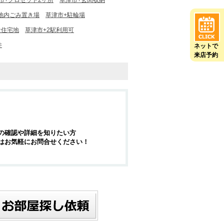
市+クロゼット2ヶ所
草津市+玄関収納
地内ごみ置き場
草津市+駐輪場
な住宅地
草津市+2駅利用可
件
ネットで
来店予約
の確認や詳細を知りたい方
はお気軽にお問合せください！