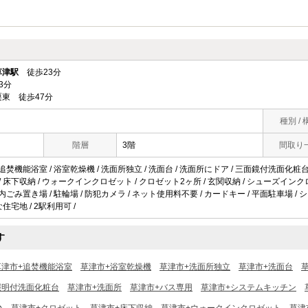
草津駅
徒歩23分
3分
東 徒歩47分
種別 / 
階層
3階
間取り
 追焚機能浴室 / 浴室乾燥機 / 洗面所独立 / 洗面台 / 洗面所にドア / 三面鏡付洗面化粧台
 / 床下収納 / ウォークインクロゼット / クロゼット2ヶ所 / 玄関収納 / シューズイン
地内ごみ置き場 / 駐輪場 / 防犯カメラ / ネット使用料不要 / カードキー / 平面駐車場 /
な住宅地 / 2駅利用可 /
す
草津市+追焚機能浴室
草津市+浴室乾燥機
草津市+洗面所独立
草津市+洗面台
照明付洗面化粧台
草津市+洗面所
草津市+バス専用
草津市+システムキッチン